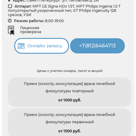
Адрес:
Санкт-Петербург: ул. Литовская д. 2А
Аппарат:
МРТ GЕ Signa HDx 1.5Т, МРТ Philips Ingenia 1.5 Т
полуоткрытый укороченный тип, КТ Philips Ingenuity 128
срезов, УЗИ
Режим работы:
8:00-19:00
Лицензия
проверена
+7(812)6464713
Онлайн запись
Цены с учетом скидок, льгот и акций
Прием (осмотр, консультация) врача лечебной
физкультуры повторный
от 1000 pуб.
Прием (осмотр, консультация) врача лечебной
физкультуры первичный
от 1500 pуб.