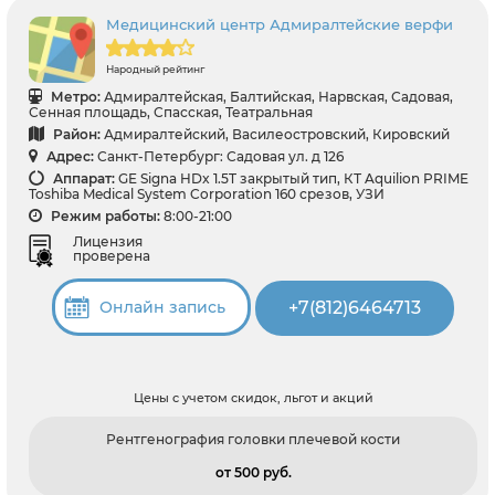
Медицинский центр Адмиралтейские верфи
Народный рейтинг
Метро:
Адмиралтейская, Балтийская, Нарвская, Садовая,
Сенная площадь, Спасская, Театральная
Район:
Адмиралтейский, Василеостровский, Кировский
Адрес:
Санкт-Петербург: Садовая ул. д 126
Аппарат:
GE Signa HDx 1.5T закрытый тип, КТ Aquilion PRIME
Toshiba Medical System Corporation 160 срезов, УЗИ
Режим работы:
8:00-21:00
Лицензия
проверена
+7(812)6464713
Онлайн запись
Цены с учетом скидок, льгот и акций
Рентгенография головки плечевой кости
от 500 pуб.