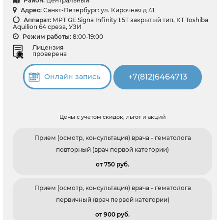
Район:
Центральный
Адрес:
Санкт-Петербург: ул. Кирочная д 41
Аппарат:
МРТ GE Signa Infinity 1.5Т закрытый тип, КТ Toshiba
Aquilion 64 среза, УЗИ
Режим работы:
8:00-19:00
Лицензия
проверена
+7(812)6464713
Онлайн запись
Цены с учетом скидок, льгот и акций
Прием (осмотр, консультация) врача - гематолога
повторный (врач первой категории)
от 750 pуб.
Прием (осмотр, консультация) врача - гематолога
первичный (врач первой категории)
от 900 pуб.