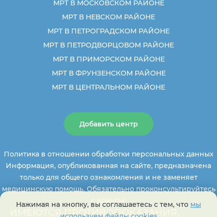
МРТ В МОСКОВСКОМ РАЙОНЕ
МРТ В НЕВСКОМ РАЙОНЕ
МРТ В ПЕТРОГРАДСКОМ РАЙОНЕ
МРТ В ПЕТРОДВОРЦОВОМ РАЙОНЕ
МРТ В ПРИМОРСКОМ РАЙОНЕ
МРТ В ФРУНЗЕНСКОМ РАЙОНЕ
МРТ В ЦЕНТРАЛЬНОМ РАЙОНЕ
Добавить центр
Политика в отношении обработки персональных данных
Информация, опубликованная на сайте, предназначена
только для общего ознакомления и не заменяет
медицинскую помощь. Обязательно проконсультируйтесь
с врачом!
Нажимая на кнопку, вы соглашаетесь с тем, что
мы
ИМЕЮТСЯ ПРОТИВОПОКАЗАНИЯ,
используем файлы cookies