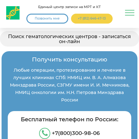
Единый центр записи на МРТ и КТ
Позвонить мне
+7 (812) 646-47-13
Поиск гематологических центров - записаться
он-лайн
Получить консультацию
Любые операции, протезирование и лечение в
лучших клиниках СПб: НМИЦ им. В. А. Алмазова
Минздрава России, СЗГМУ имени И. И. Мечникова,
НМИЦ онкологии им. Н.Н. Петрова Минздрава
России
Бесплатный телефон по России:
+7(800)300-98-06