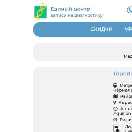
Единый центр
записи на диагностику
СКИДКИ
МР
Мед
Город
Метро
Чёрная 
Райо
Адрес
Аппар
Aquilion
Режим
Ли
про