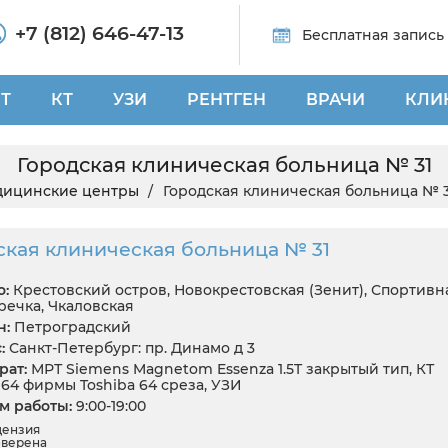
+7 (812) 646-47-13
Бесплатная запись
Т
КТ
УЗИ
РЕНТГЕН
ВРАЧИ
КЛИ
Городская клиническая больница № 31
ицинские центры
Городская клиническая больница № 3
ская клиническая больница № 31
:
Крестовский остров, Новокрестовская (Зенит), Спортивн
речка, Чкаловская
н:
Петроградский
:
Санкт-Петербург: пр. Динамо д 3
ат:
МРТ Siemens Magnetom Essenza 1.5T закрытый тип, КТ
 64 фирмы Toshiba 64 среза, УЗИ
 работы:
9:00-19:00
цензия
верена