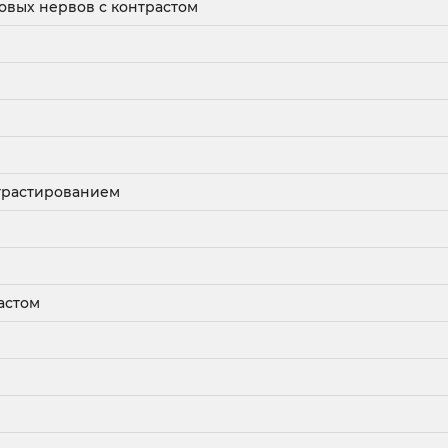
овых нервов с контрастом
нтрастированием
астом