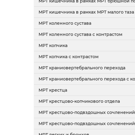
МРТ кишечника в рамках МРТ брюшной п
МРТ кишечника в рамках МРТ малого таза
МРТ коленного сустава
МРТ коленного сустава с контрастом
МРТ копчика
МРТ копчика c контрастом
МРТ краниовертебрального перехода
МРТ краниовертебрального перехода с к
МРТ крестца
МРТ крестцово-копчикового отдела
МРТ крестцово-подвздошных сочленений
МРТ крестцово-подвздошных сочленений
МРТ легких и бронхов