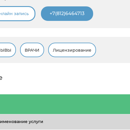
+7(812)6464713
нлайн запись
ЗЫВЫ
ВРАЧИ
Лицензирование
е
именование услуги