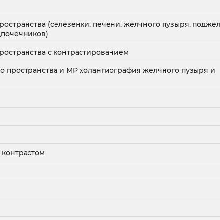
остранства (селезенки, печени, желчного пузыря, подже
дпочечников)
ространства с контрастированием
 пространства и МР холангиография желчного пузыря и
м
 контрастом