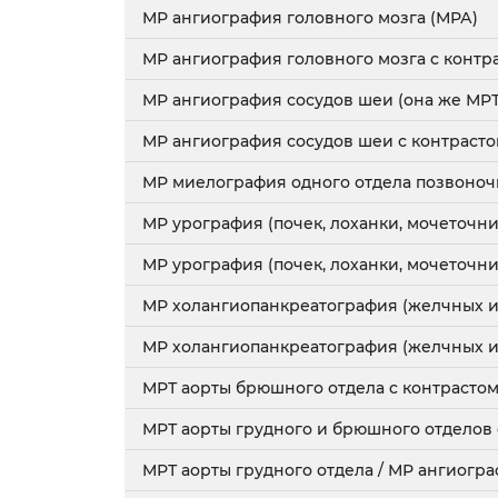
МР ангиография головного мозга (МРА)
МР ангиография головного мозга с контр
МР ангиография сосудов шеи (она же МР
МР ангиография сосудов шеи с контраст
МР миелография одного отдела позвоноч
МР урография (почек, лоханки, мочеточни
МР урография (почек, лоханки, мочеточни
МР холангиопанкреатография (желчных и
МР холангиопанкреатография (желчных и
МРТ аорты брюшного отдела c контрасто
МРТ аорты грудного и брюшного отделов 
МРТ аорты грудного отдела / МР ангиогра