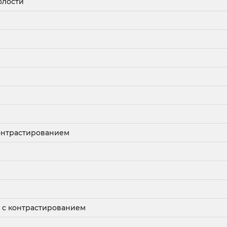
олости
онтрастированием
 с контрастированием