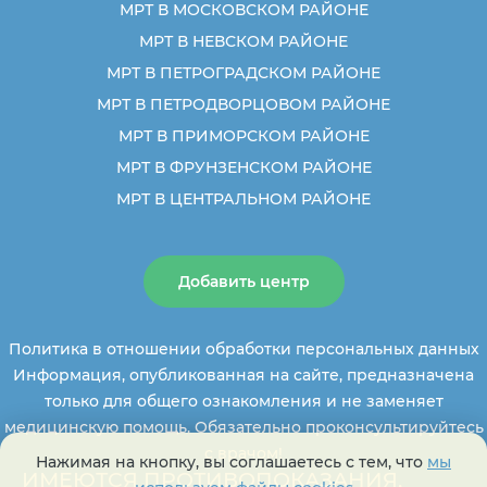
МРТ В МОСКОВСКОМ РАЙОНЕ
МРТ В НЕВСКОМ РАЙОНЕ
МРТ В ПЕТРОГРАДСКОМ РАЙОНЕ
МРТ В ПЕТРОДВОРЦОВОМ РАЙОНЕ
МРТ В ПРИМОРСКОМ РАЙОНЕ
МРТ В ФРУНЗЕНСКОМ РАЙОНЕ
МРТ В ЦЕНТРАЛЬНОМ РАЙОНЕ
Добавить центр
Политика в отношении обработки персональных данных
Информация, опубликованная на сайте, предназначена
только для общего ознакомления и не заменяет
медицинскую помощь. Обязательно проконсультируйтесь
с врачом!
Нажимая на кнопку, вы соглашаетесь с тем, что
мы
ИМЕЮТСЯ ПРОТИВОПОКАЗАНИЯ,