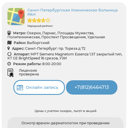
Санкт-Петербургская Клиническая Больница
РАН
Народный рейтинг
Метро:
Озерки, Парнас, Площадь Мужества,
Политехническая, Проспект Просвещения, Удельная
Район:
Выборгский
Адрес:
Санкт-Петербург: пр. Тореза д 72
Аппарат:
МРТ Siemens Magnetom Essenza 1.5T закрытый тип,
КТ GE BrightSpeed 16 срезов, УЗИ
Режим работы:
8:00-20:00
Лицензия
проверена
+7(812)6464713
Онлайн запись
Цены с учетом скидок, льгот и акций
Осмотр врачом-дерматологом при проведении