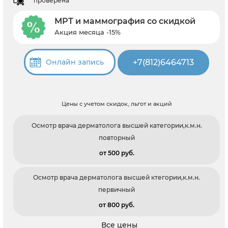
проверена
МРТ и маммография со скидкой
Акция месяца -15%
+7(812)6464713
Онлайн запись
Цены с учетом скидок, льгот и акций
Осмотр врача дерматолога высшей категории,к.м.н.
повторный
от 500 pуб.
Осмотр врача дерматолога высшей ктегории,к.м.н.
первичный
от 800 pуб.
Все цены