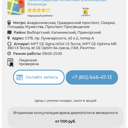
больница
Народный рейтинг
Метро:
Академическая, Гражданский проспект, Озерки,
Площадь Мужества, Проспект Просвещения
Район:
Выборгский, Калининский, Приморский
Адрес:
СПб, пр. Луначарского, 45 к.2, литер А
Аппарат:
МРТ GE Signa HDxt 1.5 Тесла, МРТ GE Optima MR
360 1.5 Тесла, kt GE Optim 64 среза, УЗИ, Рентген
Режим работы:
09:00-21:00
Лицензия
проверена
+7 (812) 646-47-13
Онлайн запись
Цены с учетом скидок, льгот и акций
Вторичная консультация врача дерматолога-венеролога
от 1100 pуб.