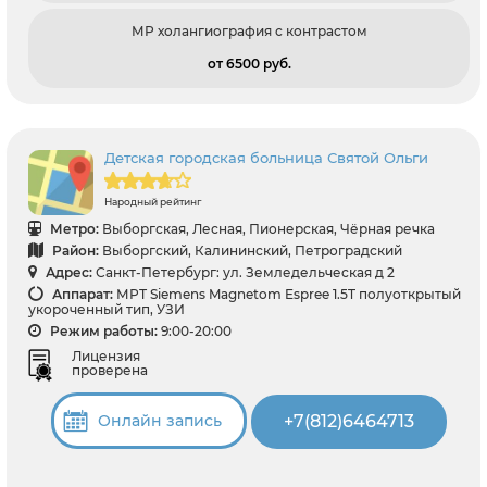
МР холангиография с контрастом
от 6500 pуб.
Детская городская больница Святой Ольги
Народный рейтинг
Метро:
Выборгская, Лесная, Пионерская, Чёрная речка
Район:
Выборгский, Калининский, Петроградский
Адрес:
Санкт-Петербург: ул. Земледельческая д 2
Аппарат:
МРТ Siemens Magnetom Espree 1.5T полуоткрытый
укороченный тип, УЗИ
Режим работы:
9:00-20:00
Лицензия
проверена
+7(812)6464713
Онлайн запись