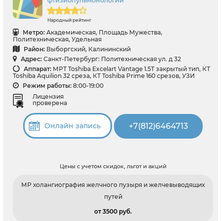
Народный рейтинг
Метро:
Академическая, Площадь Мужества,
Политехническая, Удельная
Район:
Выборгский, Калининский
Адрес:
Санкт-Петербург: Политехническая ул. д 32
Аппарат:
МРТ Toshiba Excelart Vantage 1.5T закрытый тип, КТ
Toshiba Aquilion 32 среза, КТ Toshiba Prime 160 срезов, УЗИ
Режим работы:
8:00-19:00
Лицензия
проверена
+7(812)6464713
Онлайн запись
Цены с учетом скидок, льгот и акций
МР холангиография желчного пузыря и желчевыводящих
путей
от 3500 pуб.