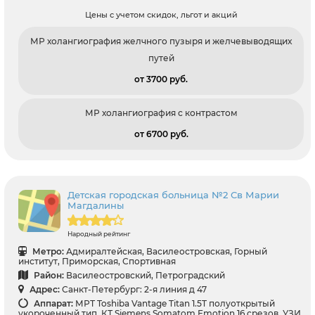
Цены с учетом скидок, льгот и акций
МР холангиография желчного пузыря и желчевыводящих
путей
от 3700 pуб.
МР холангиография с контрастом
от 6700 pуб.
Детская городская больница №2 Св Марии
Магдалины
Народный рейтинг
Метро:
Адмиралтейская, Василеостровская, Горный
институт, Приморская, Спортивная
Район:
Василеостровский, Петроградский
Адрес:
Санкт-Петербург: 2-я линия д 47
Аппарат:
МРТ Toshiba Vantage Titan 1.5T полуоткрытый
укороченный тип, КТ Siemens Somatom Emotion 16 срезов, УЗИ