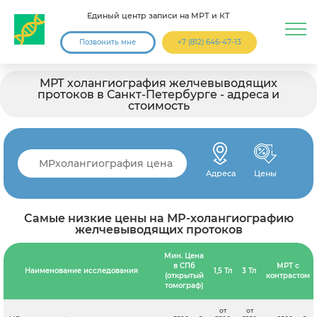
Единый центр записи на МРТ и КТ
Позвонить мне
+7 (812) 646-47-13
МРТ холангиография желчевыводящих
протоков в Санкт-Петербурге - адреса и
стоимость
Адреса
Цены
Самые низкие цены на МР-холангиографию
желчевыводящих протоков
Мин. Цена
в СПб
МРТ с
Наименование исследования
1,5 Тл
3 Тл
(открытый
контрастом
томограф)
от
от