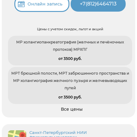
+7(812)6464713
Онлайн запись
Цены с учетом скидок, льгот и акций
МР холангиопанкреатография (желчных и печёночных
протоков) МРХПГ
от 3500 pуб.
МРТ брюшной полости, МРТ забрюшинного пространства и
МР холангиография желчного пузыря и желчевыводящих
путей
от 3500 pуб.
Все цены
Санкт-Петербургский НИИ
фтизиопульмонологии