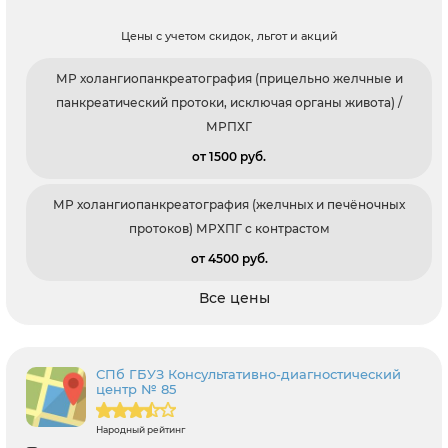
Цены с учетом скидок, льгот и акций
МР холангиопанкреатография (прицельно желчные и
панкреатический протоки, исключая органы живота) /
МРПХГ
от 1500 pуб.
МР холангиопанкреатография (желчных и печёночных
протоков) МРХПГ с контрастом
от 4500 pуб.
Все цены
СПб ГБУЗ Консультативно-диагностический
центр № 85
Народный рейтинг