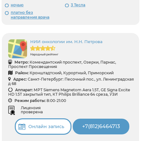
ночью
3 Тесла
платно без
направления врача
НИИ онкологии им. Н.Н. Петрова
Народный рейтинг
Метро:
Комендантский проспект, Озерки, Парнас,
Проспект Просвещения
Район:
Кронштадтский, Курортный, Приморский
Адрес:
Санкт-Петербург: Песочный пос., ул. Ленинградская
д 68
Аппарат:
МРТ Siemens Magnetom Aera 1.5T, GE Signa Excite
HD 1.5T закрытый тип, КТ Philips Brilliance 64 среза, УЗИ
Режим работы:
8:00-21:00
Лицензия
проверена
+7(812)6464713
Онлайн запись