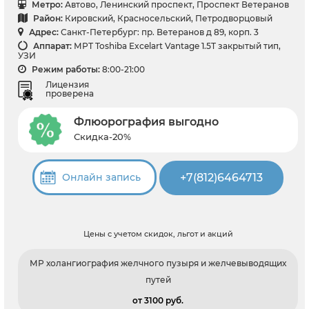
Метро:
Автово, Ленинский проспект, Проспект Ветеранов
Район:
Кировский, Красносельский, Петродворцовый
Адрес:
Санкт-Петербург: пр. Ветеранов д 89, корп. 3
Аппарат:
МРТ Toshiba Excelart Vantage 1.5T закрытый тип,
УЗИ
Режим работы:
8:00-21:00
Лицензия
проверена
Флюорография выгодно
Скидка-20%
+7(812)6464713
Онлайн запись
Цены с учетом скидок, льгот и акций
МР холангиография желчного пузыря и желчевыводящих
путей
от 3100 pуб.