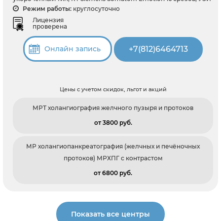
Режим работы:
круглосуточно
Лицензия
проверена
+7(812)6464713
Онлайн запись
Цены с учетом скидок, льгот и акций
МРТ холангиография желчного пузыря и протоков
от 3800 pуб.
МР холангиопанкреатография (желчных и печёночных
протоков) МРХПГ с контрастом
от 6800 pуб.
Показать все центры