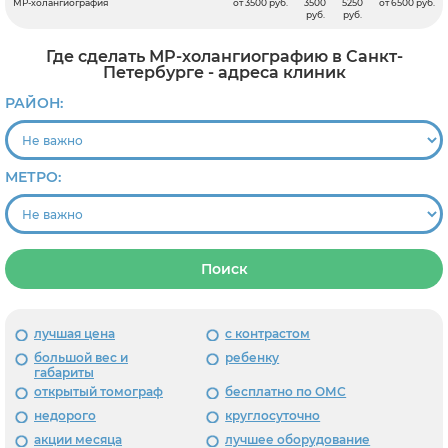
МР-холангиография
от 3500 руб.
3500
5250
от 6500 руб.
руб.
руб.
Где сделать МР-холангиографию в Санкт-
Петербурге - адреса клиник
РАЙОН:
МЕТРО:
Поиск
лучшая цена
с контрастом
большой вес и
ребенку
габариты
открытый томограф
бесплатно по ОМС
недорого
круглосуточно
акции месяца
лучшее оборудование