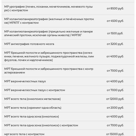
МР урография (почек, лоханки, мочеточников, мочевого пузы
от 8500 руб.
ря) с контрастом
МР холангиопанкреатография (желчных и печёночных проток
от 4500 руб.
ов) МРХПГ с контрастом
МР холангиопанкреатография (прицельно желчные и панкре
от 1500 руб.
атический протоки, исключая органы живота) / МРПХГ
МРТ ангиография головного мозга
от 3200 руб.
МРТ брюшной полости и забрюшинного пространства (селез
енки, печени, желчного пузыря, поджелудочной железы, лим
от 4000 руб.
фоузлов, почек и надпочечников)
МРТ брюшной полости и забрюшинного пространства с контр
от 7000 руб.
астированием
МРТ верхнечелюстных пазух
от 4000 руб.
МРТ верхнечелюстных пазух с контрастом
от 7000 руб.
МРТ всего тела (онкопоиск метастазов)
от 12000 руб.
МРТ всего тела (скрининг одна область)
от 2000 руб.
МРТ всего тела одна зона (онкопоиск)
от 4000 руб.
МРТ всего тела одна зона (онкопоиск) с контрастом
от 7000 руб.
мрт всего тела с контрастом
от 15000 руб.