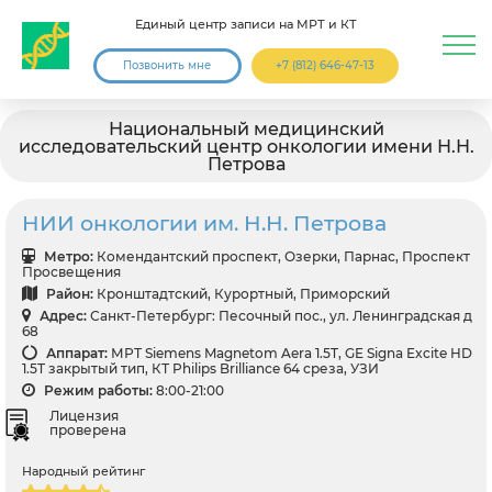
Единый центр записи на МРТ и КТ
Позвонить мне
+7 (812) 646-47-13
Национальный медицинский
исследовательский центр онкологии имени Н.Н.
Петрова
НИИ онкологии им. Н.Н. Петрова
Метро:
Комендантский проспект, Озерки, Парнас, Проспект
Просвещения
Район:
Кронштадтский, Курортный, Приморский
Адрес:
Санкт-Петербург: Песочный пос., ул. Ленинградская д
68
Аппарат:
МРТ Siemens Magnetom Aera 1.5T, GE Signa Excite HD
1.5T закрытый тип, КТ Philips Brilliance 64 среза, УЗИ
Режим работы:
8:00-21:00
Лицензия
проверена
Народный рейтинг