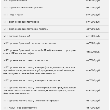
МРТ надпочечников
от 4000 руб.
МРТ надпочечников с контрастом
от 7000 руб.
МРТ носа и пазух
от 4000 руб.
МРТ околоносовых пазух носа
от 4000 руб.
МРТ околоносовых пазух с контрастом
от 7000 руб.
МРТ органов брюшной
от 4000 руб.
МРТ органов брюшной полости с контрастом
от 7000 руб.
МРТ органов брюшной полости, МРТ забрюшинного простран
от 5500 руб.
ства и МР холангиография
МРТ органов малого таза с контрастом
от 7000 руб.
МРТ органов малого таза у женщин (матки, яичников, влагали
ща, шейки матки, маточных труб, придатков, прямой кишки, мо
от 4000 руб.
чевого пузыря, нижней части мочеточников)
МРТ органов малого таза у женщин с контрастом
от 7000 руб.
МРТ органов малого таза у мужчин (мошонки, предстательной
железы, яичек, части прямой кишки, мочевого пузыря, нижне
от 4000 руб.
й части мочеточников)
МРТ органов малого таза у мужчин с контрастом
от 7000 руб.
МРТ пазух носа с контрастом
от 7000 руб.