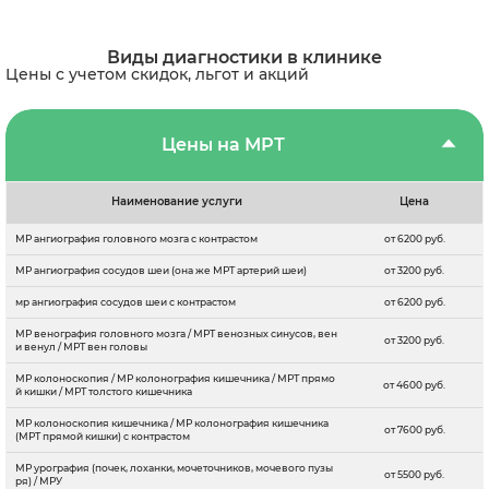
Виды диагностики в клинике
Цены с учетом скидок, льгот и акций
Цены на МРТ
Наименование услуги
Цена
МР ангиография головного мозга с контрастом
от 6200 руб.
МР ангиография сосудов шеи (она же МРТ артерий шеи)
от 3200 руб.
мр ангиография сосудов шеи с контрастом
от 6200 руб.
МР венография головного мозга / МРТ венозных синусов, вен
от 3200 руб.
и венул / МРТ вен головы
МР колоноскопия / МР колонография кишечника / МРТ прямо
от 4600 руб.
й кишки / МРТ толстого кишечника
МР колоноскопия кишечника / МР колонография кишечника
от 7600 руб.
(МРТ прямой кишки) с контрастом
МР урография (почек, лоханки, мочеточников, мочевого пузы
от 5500 руб.
ря) / МРУ