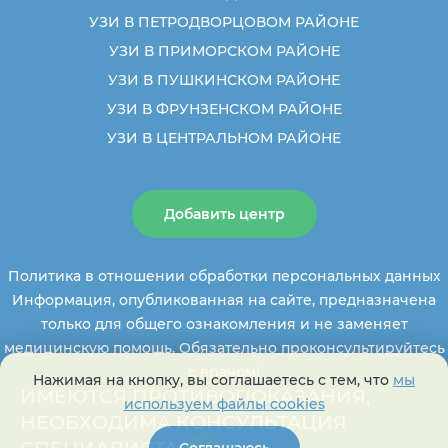
УЗИ В ПЕТРОДВОРЦОВОМ РАЙОНЕ
УЗИ В ПРИМОРСКОМ РАЙОНЕ
УЗИ В ПУШКИНСКОМ РАЙОНЕ
УЗИ В ФРУНЗЕНСКОМ РАЙОНЕ
УЗИ В ЦЕНТРАЛЬНОМ РАЙОНЕ
Добавить центр
Политика в отношении обработки персональных данных
Информация, опубликованная на сайте, предназначена
только для общего ознакомления и не заменяет
медицинскую помощь. Обязательно проконсультируйтесь
с врачом!
Нажимая на кнопку, вы соглашаетесь с тем, что
мы
ИМЕЮТСЯ ПРОТИВОПОКАЗАНИЯ,
используем файлы cookies
НЕОБХОДИМА КОНСУЛЬТАЦИЯ