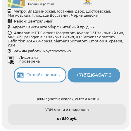
Народный рейтинг
Метро:
Владимирская, Гостиный двор, Достоевская,
Маяковская, Площадь Восстания, Чернышевская
Район:
Центральный
Адрес:
Санкт-Петербург: Литейный пр. д 56
Аппарат:
МРТ Siemens Magentom Avanto 1,5Т закрытый тип,
МРТ Philips Ingenia 3Т закрытый тип, КТ Siemens Somatom
Definition AS64 64 среза, Siemens Somatom Emotion 16 срезов,
УЗИ
Режим работы:
круглосуточно
Лицензия
проверена
+7(812)6464713
Онлайн запись
Цены с учетом скидок, льгот и акций
УЗИ матки и придатков
от 850 pуб.