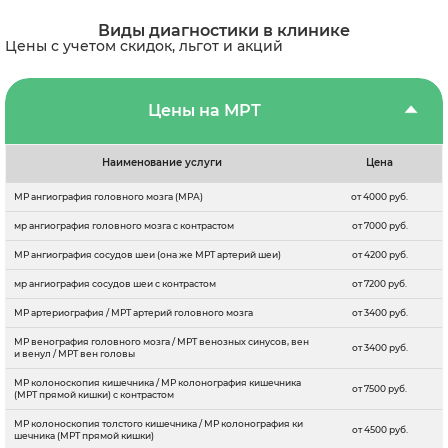
Виды диагностики в клинике
Цены с учетом скидок, льгот и акций
Цены на МРТ
Наименование услуги
Цена
МР ангиография головного мозга (МРА)
от 4000 руб.
мр ангиография головного мозга с контрастом
от 7000 руб.
МР ангиография сосудов шеи (она же МРТ артерий шеи)
от 4200 руб.
мр ангиография сосудов шеи с контрастом
от 7200 руб.
МР артериография / МРТ артерий головного мозга
от 3400 руб.
МР венография головного мозга / МРТ венозных синусов, вен
от 3400 руб.
и венул / МРТ вен головы
МР колоноскопия кишечника / МР колонография кишечника
от 7500 руб.
(МРТ прямой кишки) с контрастом
МР колоноскопия толстого кишечника / МР колонография ки
от 4500 руб.
шечника (МРТ прямой кишки)