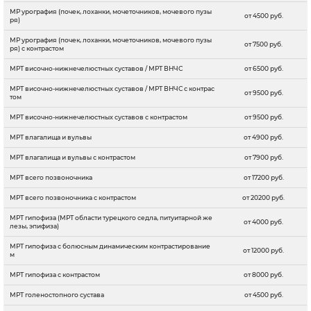
МР урография (почек, лоханки, мочеточников, мочевого пузы
от 4500 руб.
ря)
МР урография (почек, лоханки, мочеточников, мочевого пузы
от 7500 руб.
ря) с контрастом
МРТ височно-нижнечелюстных суставов / МРТ ВНЧС
от 6500 руб.
МРТ височно-нижнечелюстных суставов / МРТ ВНЧС с контрас
от 9500 руб.
том
МРТ височно-нижнечелюстных суставов с контрастом
от 9500 руб.
МРТ влагалища и вульвы
от 4900 руб.
МРТ влагалища и вульвы с контрастом
от 7900 руб.
МРТ всего позвоночника
от 17200 руб.
МРТ всего позвоночника с контрастом
от 20200 руб.
МРТ гипофиза (МРТ области турецкого седла, питуитарной же
от 4000 руб.
лезы, эпифиза)
МРТ гипофиза с болюсным динамическим контрастирование
от 12000 руб.
м
МРТ гипофиза с контрастом
от 8000 руб.
МРТ голеностопного сустава
от 4500 руб.