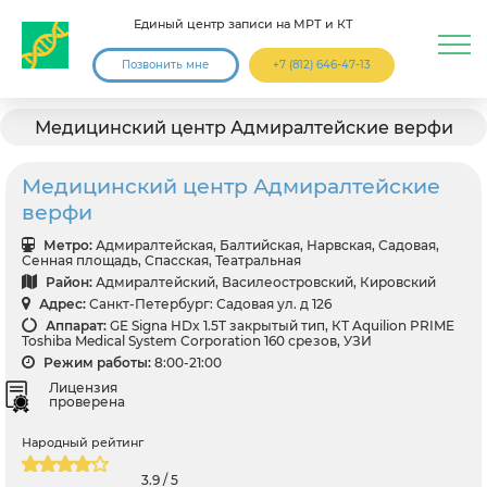
Единый центр записи на МРТ и КТ
Позвонить мне
+7 (812) 646-47-13
Медицинский центр Адмиралтейские верфи
Медицинский центр Адмиралтейские
верфи
Метро:
Адмиралтейская, Балтийская, Нарвская, Садовая,
Сенная площадь, Спасская, Театральная
Район:
Адмиралтейский, Василеостровский, Кировский
Адрес:
Санкт-Петербург: Садовая ул. д 126
Аппарат:
GE Signa HDx 1.5T закрытый тип, КТ Aquilion PRIME
Toshiba Medical System Corporation 160 срезов, УЗИ
Режим работы:
8:00-21:00
Лицензия
проверена
Народный рейтинг
3.9 / 5