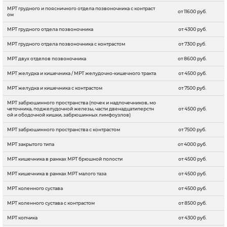
МРТ грудного и поясничного отдела позвоночника с контраст
от 11600 руб.
ом
МРТ грудного отдела позвоночника
от 4300 руб.
МРТ грудного отдела позвоночника с контрастом
от 7300 руб.
МРТ двух отделов позвоночника
от 8600 руб.
МРТ желудка и кишечника / МРТ желудочно-кишечного тракта
от 4500 руб.
МРТ желудка и кишечника с контрастом
от 7500 руб.
МРТ забрюшинного пространства (почек и надпочечников, мо
четочника, поджелудочной железы, части двенадцатиперстн
от 4500 руб.
ой и ободочной кишки, забрюшинных лимфоузлов)
МРТ забрюшинного пространства с контрастом
от 7500 руб.
МРТ закрытого типа
от 4000 руб.
МРТ кишечника в рамках МРТ брюшной полости
от 4500 руб.
МРТ кишечника в рамках МРТ малого таза
от 4500 руб.
МРТ коленного сустава
от 4500 руб.
МРТ коленного сустава c контрастом
от 8500 руб.
МРТ копчика
от 4300 руб.