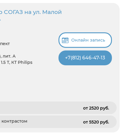
 СОГАЗ на ул. Малой
А
Онлайн запись
пект
 лит. А
+7(812) 646-47-13
5 Т, КТ Philips
от 2520 pуб.
с контрастом
от 5520 pуб.