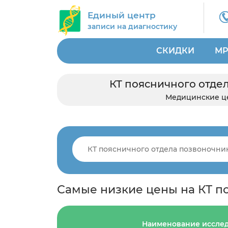
Единый центр
записи на диагностику
СКИДКИ
МР
КТ поясничного отдел
Медицинские ц
Самые низкие цены на КТ п
Наименование иссле