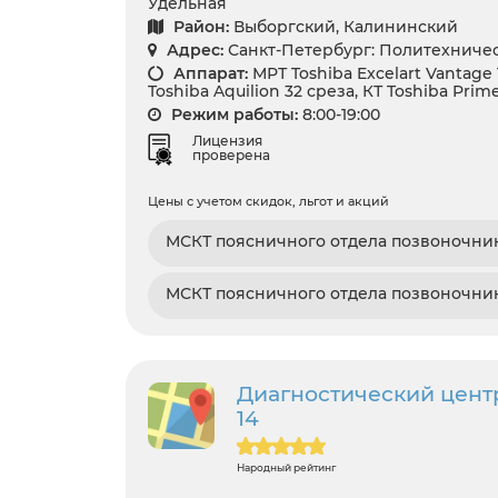
Удельная
Район:
Выборгский, Калининский
Адрес:
Санкт-Петербург: Политехническ
Аппарат:
МРТ Toshiba Excelart Vantage 
Toshiba Aquilion 32 среза, КТ Toshiba Prim
Режим работы:
8:00-19:00
Лицензия
проверена
Цены с учетом скидок, льгот и акций
МСКТ поясничного отдела позвоночни
МСКТ поясничного отдела позвоночник
Диагностический цент
14
Народный рейтинг