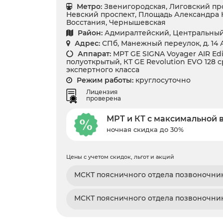
Метро:
Звенигородская, Лиговский про
Невский проспект, Площадь Александра 
Восстания, Чернышевская
Район:
Адмиралтейский, Центральны
Адрес:
СПб, Манежный переулок, д. 14 
Аппарат:
МРТ GE SIGNA Voyager AIR Edit
полуоткрытый, КТ GE Revolution EVO 128 ср
экспертного класса
Режим работы:
круглосуточно
Лицензия
проверена
МРТ и КТ с максимальной 
ночная скидка до 30%
Цены с учетом скидок, льгот и акций
МСКТ поясничного отдела позвоночни
МСКТ поясничного отдела позвоночник