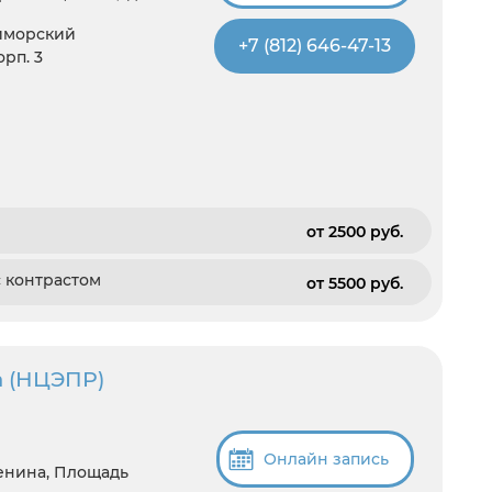
иморский
+7 (812) 646-47-13
орп. 3
от 2500 pуб.
с контрастом
от 5500 pуб.
а (НЦЭПР)
Онлайн запись
енина, Площадь