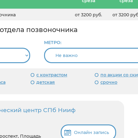
среза
среза
ночника
от 3200 руб.
от 3200 руб
 отдела позвоночника
МЕТРО:
с контрастом
по акции со ск
аса
детская
срочно
ческий центр СПб Нииф
Онлайн запись
роспект, Площадь