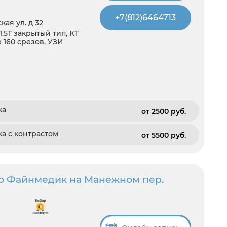
+7(812)6464713
ая ул. д 32
1.5T закрытый тип, КТ
e 160 срезов, УЗИ
ка
от 2500 pуб.
а с контрастом
от 5500 pуб.
р Файнмедик на Манежном пер.