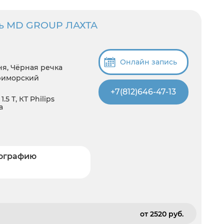
ль MD GROUP ЛАХТА
Онлайн запись
ня, Чёрная речка
риморский
+7(812)646-47-13
5 Т, КТ Philips
а
мографию
от 2520 pуб.