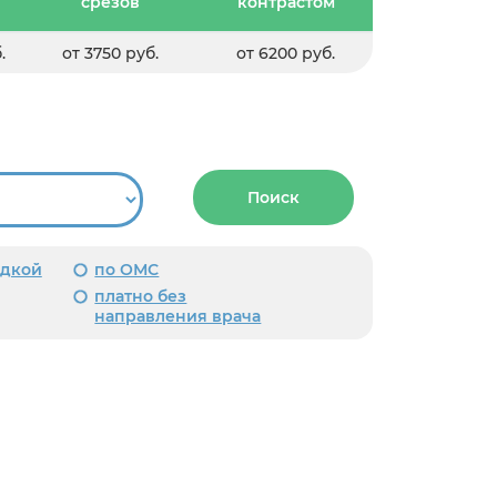
срезов
контрастом
.
от 3750 руб.
от 6200 руб.
Поиск
идкой
по ОМС
платно без
направления врача