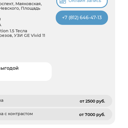
Онлайн запись
спект, Маяковская,
Невского, Площадь
+7 (812) 646-47-13
й
А
ion 1.5 Тесла
езов, УЗИ GE Vivid 11
выгодой
ка
от 2500 pуб.
а с контрастом
от 7000 pуб.