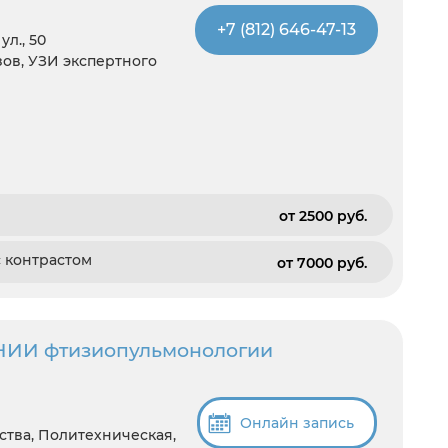
+7 (812) 646-47-13
л., 50
зов, УЗИ экспертного
от 2500 pуб.
с контрастом
от 7000 pуб.
 НИИ фтизиопульмонологии
Онлайн запись
тва, Политехническая,