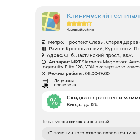
Клинический госпита
Народный рейтинг
Метро:
Проспект Славы, Старая Дерев
Район:
Кронштадтский, Курортный, П
Адрес:
СПб, Лахтинский просп., 100А
Аппарат:
МРТ Siemens Magnetom Aero 1.
Ingenuity Elite 128, УЗИ экспертного класс
Режим работы:
08:00-19:00
Лицензия
проверена
Скидка на рентген и мам
Выгода до 15%
Цены с учетом скидок, льгот и акций
КТ поясничного отдела позвоночника