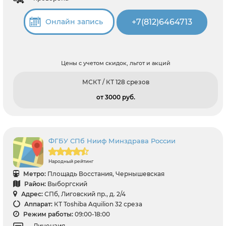
+7(812)6464713
Онлайн запись
Цены с учетом скидок, льгот и акций
МСКТ / КТ 128 срезов
от 3000 pуб.
ФГБУ СПб Нииф Минздрава России
Народный рейтинг
Метро:
Площадь Восстания, Чернышевская
Район:
Выборгский
Адрес:
СПб, Лиговский пр., д. 2/4
Аппарат:
КТ Toshiba Aquilion 32 среза
Режим работы:
09:00-18:00
Лицензия