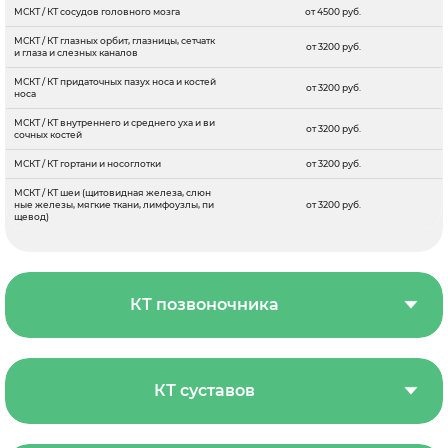
МСКТ / КТ сосудов головного мозга
от 4500 руб.
МСКТ / КТ глазных орбит, глазницы, сетчатк
от 3200 руб.
и глаза и слезных каналов
МСКТ / КТ придаточных пазух носа и костей
от 3200 руб.
носа
МСКТ / КТ внутреннего и среднего уха и ви
от 3200 руб.
сочных костей
МСКТ / КТ гортани и носоглотки
от 3200 руб.
МСКТ / КТ шеи (щитовидная железа, слюн
ные железы, мягкие ткани, лимфоузлы, пи
от 3200 руб.
щевод)
КТ позвоночника
КТ суставов