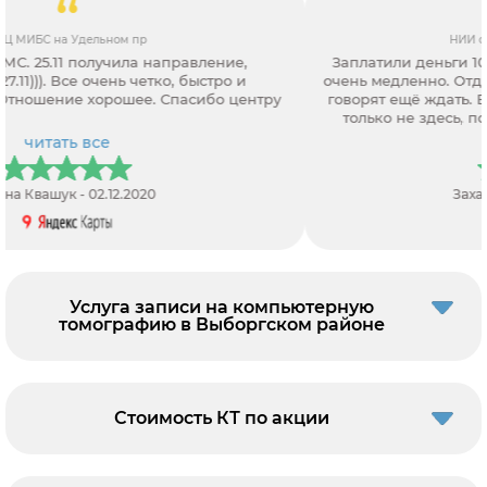
НИИ онкологии им. Н.Н. Петрова
Заплатили деньги 10 000р за КТ. Очередь продвигается
очень медленно. Отдал уже все документы. 3 часа ждём, и
говорят ещё ждать. Если вам нужно срочно сделать КТ то
только не здесь, потому что вы потратитите не только
время, здоровье, и время. В доугом любом месте делают
читать все
все за 10 минут.
Захар Алмазов - 25.05.2021
Услуга записи на компьютерную
томографию в Выборгском районе
Стоимость КТ по акции