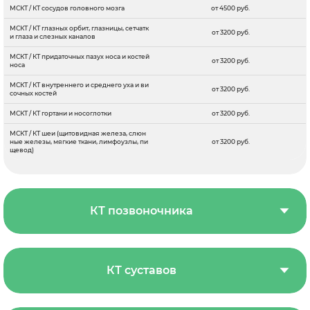
МСКТ / КТ сосудов головного мозга
от 4500 руб.
МСКТ / КТ глазных орбит, глазницы, сетчатк
от 3200 руб.
и глаза и слезных каналов
МСКТ / КТ придаточных пазух носа и костей
от 3200 руб.
носа
МСКТ / КТ внутреннего и среднего уха и ви
от 3200 руб.
сочных костей
МСКТ / КТ гортани и носоглотки
от 3200 руб.
МСКТ / КТ шеи (щитовидная железа, слюн
ные железы, мягкие ткани, лимфоузлы, пи
от 3200 руб.
щевод)
КТ позвоночника
КТ суставов