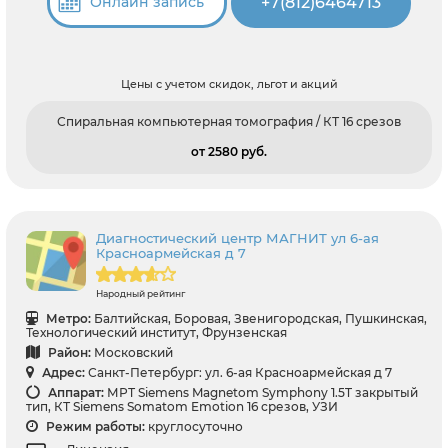
+7(812)6464713
Онлайн запись
Цены с учетом скидок, льгот и акций
Спиральная компьютерная томография / КТ 16 срезов
от 2580 pуб.
Диагностический центр МАГНИТ ул 6-ая
Красноармейская д 7
Народный рейтинг
Метро:
Балтийская, Боровая, Звенигородская, Пушкинская,
Технологический институт, Фрунзенская
Район:
Московский
Адрес:
Санкт-Петербург: ул. 6-ая Красноармейская д 7
Аппарат:
МРТ Siemens Magnetom Symphony 1.5T закрытый
тип, КТ Siemens Somatom Emotion 16 срезов, УЗИ
Режим работы:
круглосуточно