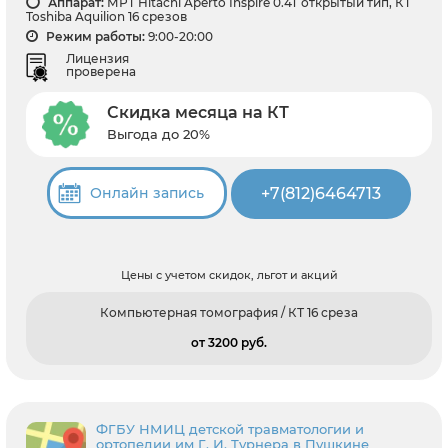
Аппарат:
МРТ Hitachi Aperto Inspire 0.4T открытый тип, КТ
Toshiba Aquilion 16 срезов
Режим работы:
9:00-20:00
Лицензия
проверена
Скидка месяца на КТ
Выгода до 20%
+7(812)6464713
Онлайн запись
Цены с учетом скидок, льгот и акций
Компьютерная томография / КТ 16 среза
от 3200 pуб.
ФГБУ НМИЦ детской травматологии и
ортопедии им Г. И. Турнера в Пушкине