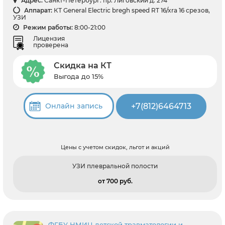
Адрес:
Санкт-Петербург: пр. Лиговский д. 274
Аппарат:
КТ General Electric bregh speed RT 16/xra 16 срезов,
УЗИ
Режим работы:
8:00-21:00
Лицензия
проверена
Скидка на КТ
Выгода до 15%
+7(812)6464713
Онлайн запись
Цены с учетом скидок, льгот и акций
УЗИ плевральной полости
от 700 pуб.
ФГБУ НМИЦ детской травматологии и