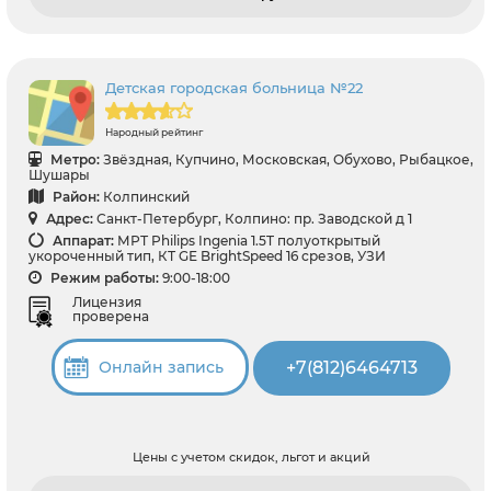
Детская городская больница №22
Народный рейтинг
Метро:
Звёздная, Купчино, Московская, Обухово, Рыбацкое,
Шушары
Район:
Колпинский
Адрес:
Санкт-Петербург, Колпино: пр. Заводской д 1
Аппарат:
МРТ Philips Ingenia 1.5T полуоткрытый
укороченный тип, КТ GЕ BrightSpeed 16 срезов, УЗИ
Режим работы:
9:00-18:00
Лицензия
проверена
+7(812)6464713
Онлайн запись
Цены с учетом скидок, льгот и акций