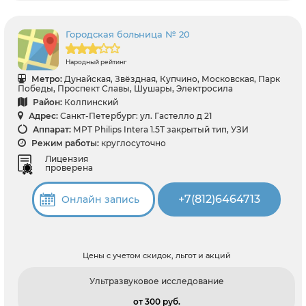
Городская больница № 20
Народный рейтинг
Метро:
Дунайская, Звёздная, Купчино, Московская, Парк
Победы, Проспект Славы, Шушары, Электросила
Район:
Колпинский
Адрес:
Санкт-Петербург: ул. Гастелло д 21
Аппарат:
МРТ Philips Intera 1.5T закрытый тип, УЗИ
Режим работы:
круглосуточно
Лицензия
проверена
+7(812)6464713
Онлайн запись
Цены с учетом скидок, льгот и акций
Ультразвуковое исследование
от 300 pуб.