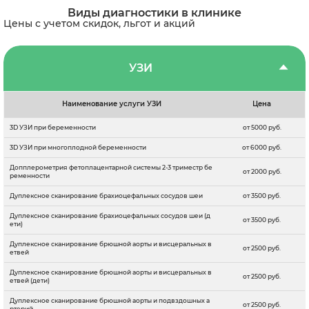
Виды диагностики в клинике
Цены с учетом скидок, льгот и акций
УЗИ
Наименование услуги УЗИ
Цена
3D УЗИ при беременности
от 5000 руб.
3D УЗИ при многоплодной беременности
от 6000 руб.
Допплерометрия фетоплацентарной системы 2-3 триместр бе
от 2000 руб.
ременности
Дуплексное сканирование брахиоцефальных сосудов шеи
от 3500 руб.
Дуплексное сканирование брахиоцефальных сосудов шеи (д
от 3500 руб.
ети)
Дуплексное сканирование брюшной аорты и висцеральных в
от 2500 руб.
етвей
Дуплексное сканирование брюшной аорты и висцеральных в
от 2500 руб.
етвей (дети)
Дуплексное сканирование брюшной аорты и подвздошных а
от 2500 руб.
ртерий