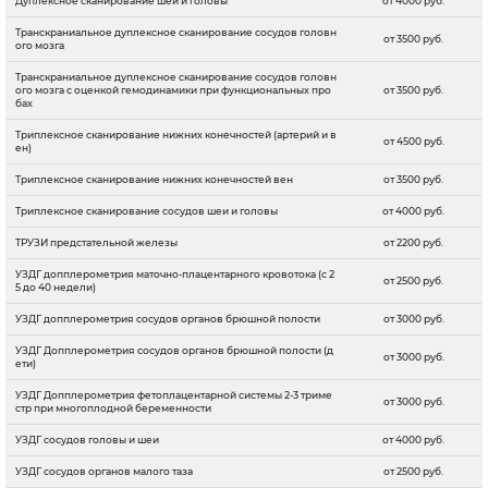
Дуплексное сканирование шеи и головы
от 4000 руб.
Транскраниальное дуплексное сканирование сосудов головн
от 3500 руб.
ого мозга
Транскраниальное дуплексное сканирование сосудов головн
ого мозга с оценкой гемодинамики при функциональных про
от 3500 руб.
бах
Триплексное сканирование нижних конечностей (артерий и в
от 4500 руб.
ен)
Триплексное сканирование нижних конечностей вен
от 3500 руб.
Триплексное сканирование сосудов шеи и головы
от 4000 руб.
ТРУЗИ предстательной железы
от 2200 руб.
УЗДГ допплерометрия маточно-плацентарного кровотока (с 2
от 2500 руб.
5 до 40 недели)
УЗДГ допплерометрия сосудов органов брюшной полости
от 3000 руб.
УЗДГ Допплерометрия сосудов органов брюшной полости (д
от 3000 руб.
ети)
УЗДГ Допплерометрия фетоплацентарной системы 2-3 триме
от 3000 руб.
стр при многоплодной беременности
УЗДГ сосудов головы и шеи
от 4000 руб.
УЗДГ сосудов органов малого таза
от 2500 руб.