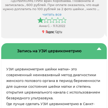
высокий профессионализм и отдачу при ведении моей
беременности. Очень компетентные и вежливые врачи,
анализы обрабатываются быстро, клиника всегда на
связи.
читать все
Elena Gaeva - 13.03.2021
Запись на УЗИ цервикометрию
УЗИ цервикометрия шейки матки– это
современный неинвазивный метод диагностики
женского полового органа в период беременности
для оценки состояния шейки матки и степень
открытия цервикального канала с использованием
безвредного ультразвука.
Где лучше сделать УЗИ цервикометрию в Санкт-