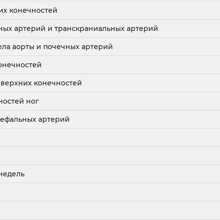
их конечностей
ных артерий и транскраниальных артерий
ла аорты и почечных артерий
онечностей
 верхних конечностей
ностей ног
цефальных артерий
 недель