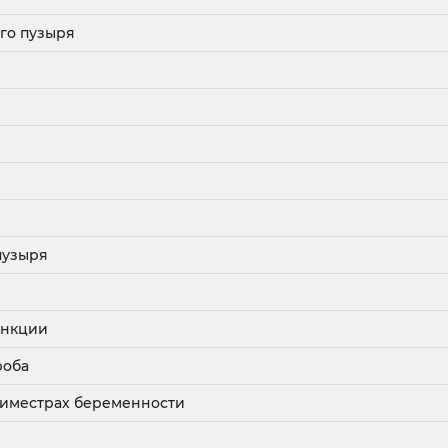
го пузыря
пузыря
ункции
роба
 триместрах беременности