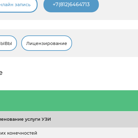
+7(812)6464713
нлайн запись
ЗЫВЫ
Лицензирование
е
енование услуги УЗИ
их конечностей