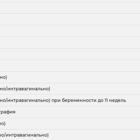
но)
ьно/интравагинально)
но/интравагинально) при беременности до 11 недель
графия
но)
но/интравагинально)