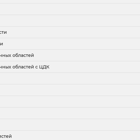
сти
ти
чных областей
чных областей с ЦДК
истей