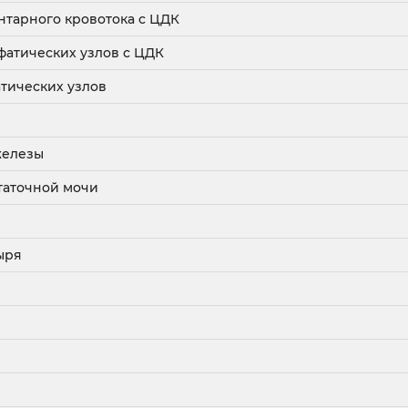
нтарного кровотока с ЦДК
атических узлов с ЦДК
тических узлов
железы
таточной мочи
ыря