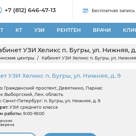
+7 (812) 646-47-13
Бесплатная запись
Т
КТ
УЗИ
РЕНТГЕН
ВРАЧИ
КЛИ
абинет УЗИ Хеликс п. Бугры, ул. Нижняя, д.
инские центры
Кабинет УЗИ Хеликс п. Бугры, ул. Нижняя,
т УЗИ Хеликс п. Бугры, ул. Нижняя, д. 9
:
Гражданский проспект, Девяткино, Парнас
н:
Выборгский, Лен. область
:
Санкт-Петербург: п. Бугры, ул. Нижняя, д. 9
ат:
УЗИ среднего класса
 работы:
9:00-18:00
цензия
верена