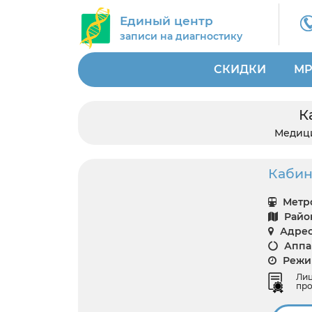
Единый центр
записи на диагностику
СКИДКИ
МР
К
Медиц
Кабине
Метро
Райо
Адрес
Аппар
Режим
Ли
про