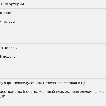
ьных артерий
чностей
и головы
28 недель
28 недель
узырь, поджелудочная железа, селезенка) с ЦДК
остранства (печень, желчный пузырь, поджелудочная же
ЦДК