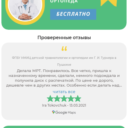
Проверенные отзывы
ФГБУ НМИЦ детской травматологии и ортопедии им Г. И. Турнера в
Пушкине
Делала МРТ. Понравилось. Все четко, пришла к
назначенному времени, сделали, немного подождала и
получила диск с распечаткой. По цене не дорого,
дешевле чем в других местах. Особенно если делать надо
2 сустава, как мне. Рекомендую.
читать все
Ira Tokovchuk - 13.03.2021