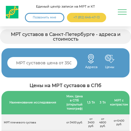
Единый центр записи на МРТ и КТ
Позвонить мне
+7 (812) 646-47-13
МРТ суставов в Санкт-Петербурге - адреса и
стоимость
Адреса
Цены
Цены на МРТ суставов в СПб
Мин. Цена
в СПб
МРТ с
Наименование исследования
1,5 Тл
3 Тл
(открытый
контрастом
томограф)
от
от
от 6400
МРТ плечевого сустава
от 3400 руб.
3400
4800
руб.
руб.
руб.