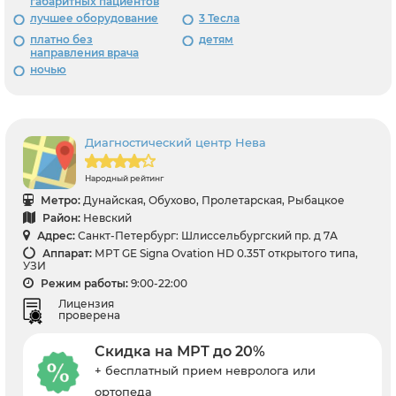
габаритных пациентов
лучшее оборудование
3 Тесла
платно без
детям
направления врача
ночью
Диагностический центр Нева
Народный рейтинг
Метро:
Дунайская, Обухово, Пролетарская, Рыбацкое
Район:
Невский
Адрес:
Санкт-Петербург: Шлиссельбургский пр. д 7А
Аппарат:
МРТ GE Signa Ovation HD 0.35T открытого типа,
УЗИ
Режим работы:
9:00-22:00
Лицензия
проверена
Скидка на МРТ до 20%
+ бесплатный прием невролога или
ортопеда