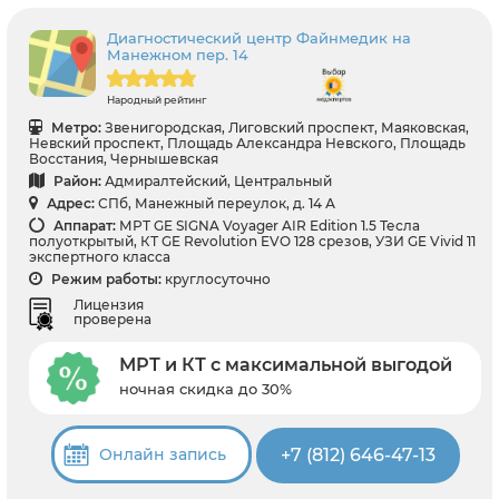
Диагностический центр Файнмедик на
Манежном пер. 14
Народный рейтинг
Метро:
Звенигородская, Лиговский проспект, Маяковская,
Невский проспект, Площадь Александра Невского, Площадь
Восстания, Чернышевская
Район:
Адмиралтейский, Центральный
Адрес:
СПб, Манежный переулок, д. 14 А
Аппарат:
МРТ GE SIGNA Voyager AIR Edition 1.5 Тесла
полуоткрытый, КТ GE Revolution EVO 128 срезов, УЗИ GE Vivid 11
экспертного класса
Режим работы:
круглосуточно
Лицензия
проверена
МРТ и КТ с максимальной выгодой
ночная скидка до 30%
+7 (812) 646-47-13
Онлайн запись