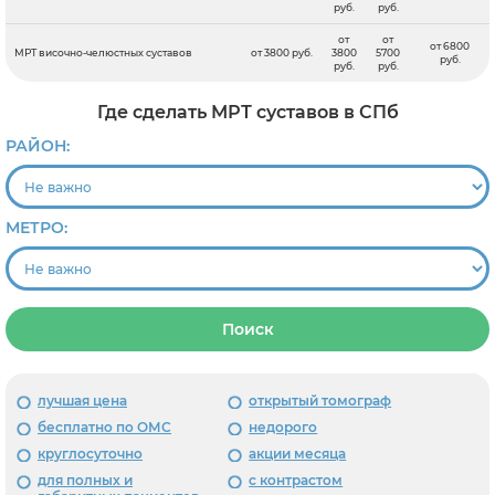
руб.
руб.
от
от
от 6800
МРТ височно-челюстных суставов
от 3800 руб.
3800
5700
руб.
руб.
руб.
Где сделать МРТ суставов в СПб
РАЙОН:
МЕТРО:
Поиск
лучшая цена
открытый томограф
бесплатно по ОМС
недорого
круглосуточно
акции месяца
для полных и
с контрастом