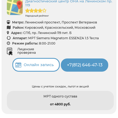
Диагностический центр ОНА на Ленинском пр.
119
Народный рейтинг
Метро:
Ленинский проспект, Проспект Ветеранов
Район:
Кировский, Красносельский, Московский
Адрес:
СПб, пр. Ленинский 119 лит. Б
Аппарат:
МРТ Siemens Magnetom ESSENZA 1.5 Тесла
Режим работы:
8:00-21:00
Лицензия
проверена
+7(812) 646-47-13
Онлайн запись
Цены с учетом скидок, льгот и акций
МРТ одного сустава
от 4800 pуб.