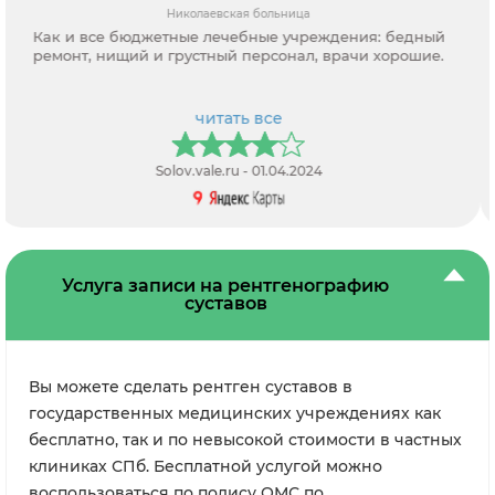
Кабинет УЗИ 21 век ул. Шаврова, д. 26
Уютно. Замечательно, что рентген теперь можно сделать в
сети клиник 21 век в Приморском районе - не нужно ехать
на Б.Сампсониевский Единственное, жаль, что все самые
чудесные сотрудники с ресепшн и из гардероба из
отделения на Коломяжском 28, перешли сюда. В
читать все
Коломяжском они уже были все как родные....
Elena Win - 13.10.2023
Услуга записи на рентгенографию
суставов
Вы можете сделать рентген суставов в
государственных медицинских учреждениях как
бесплатно, так и по невысокой стоимости в частных
клиниках СПб. Бесплатной услугой можно
воспользоваться по полису ОМС по