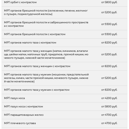
МРТ орбит с контрастом
от 5800 руб.
МРТ органов брюшной полости (селезенки, печени, желчног
от 5200 руб.
о пузыря, поджелудочной железы)
МРТ органов брюшной полости и забрюшинного пространств
от 9300 руб.
а с контрастом
МРТ органов брюшной полости с контрастом
от 9300 руб.
МРТ органов малого таза с контрастом
от 8200 руб.
МРТ органов малого таза у женщин (матки, яичников, влагали
ща, шейки матки, маточных труб, придатков, прямой кишки, мо
от 5200 руб.
чевого пузыря, нижней части мочеточников)
МРТ органов малого таза у женщин с контрастом
от 8200 руб.
МРТ органов малого таза у мужчин (мошонки, предстательной
железы, яичек, части прямой кишки, мочевого пузыря, нижне
от 5200 руб.
й части мочеточников)
МРТ органов малого таза у мужчин с контрастом
от 8200 руб.
МРТ пазух носа
от 4200 руб.
МРТ пазух носа с контрастом
от 5800 руб.
МРТ паращитовидных желез
от 4700 руб.
МРТ плечевого сустава
от 4700 руб.