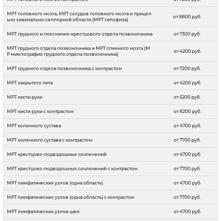
МРТ головного мозга, МРТ сосудов головного мозга и прицел
от 8800 руб.
ьно хиазмально-селлярной области (МРТ гипофиза)
МРТ грудного и пояснично-крестцового отдела позвоночника
от 7300 руб.
МРТ грудного отдела позвоночника и МРТ спинного мозга (М
от 4200 руб.
Р миелография грудного отдела позвоночника)
МРТ грудного отдела позвоночника с контрастом
от 7200 руб.
МРТ закрытого типа
от 4200 руб.
МРТ кисти руки
от 5200 руб.
МРТ кисти руки с контрастом
от 8200 руб.
МРТ коленного сустава
от 4700 руб.
МРТ коленного сустава с контрастом
от 7700 руб.
МРТ крестцово-подвздошных сочленений
от 4700 руб.
МРТ крестцово-подвздошных сочленений с контрастом
от 7700 руб.
МРТ лимфатических узлов (одна область)
от 4700 руб.
МРТ лимфатических узлов (одна область) с контрастом
от 7700 руб.
МРТ лимфатических узлов шеи
от 4700 руб.