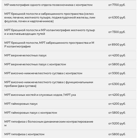
МР миелография одного отдела позвоночника с контрастом
от 7700 руб.
МРТ брюшной полости и забрюшинного пространства (селез
енки, печени, желчного пузыря, поджелудочной железы, лим
от 6300 руб.
фоузлов, почек и надпочечников)
МРТ брюшной полости и МР холангиография желчного пузыр
от 7300 руб.
я и желчевыводящих путей
МРТ брюшной полости, МРТ забрюшинного пространства и М
от 8900 руб.
Р холангиография
МРТ верхнечелюстных пазух
от 4200 руб.
МРТ верхнечелюстных пазух с контрастом
от 5800 руб.
МРТ височно-нижнечелюстного сустава с контрастом
от 9300 руб.
МРТ височно-нижнечелюстного сустава с функциональными
от 6300 руб.
пробами (два сустава)
МРТ височных костей и слуховых ходов / МРТ уха
от 4200 руб.
МРТ гайморовых пазух
от 4200 руб.
МРТ гайморовых пазух с контрастом
от 5800 руб.
МРТ гипофиза с болюсным динамическим контрастирование
от 9200 руб.
м
МРТ гипофиза с контрастом
от 5800 руб.