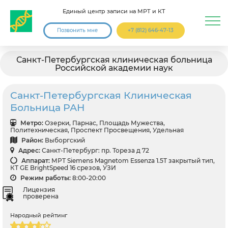
Единый центр записи на МРТ и КТ
Позвонить мне
+7 (812) 646-47-13
Санкт-Петербургская клиническая больница
Российской академии наук
Санкт-Петербургская Клиническая
Больница РАН
Метро:
Озерки, Парнас, Площадь Мужества,
Политехническая, Проспект Просвещения, Удельная
Район:
Выборгский
Адрес:
Санкт-Петербург: пр. Тореза д 72
Аппарат:
МРТ Siemens Magnetom Essenza 1.5T закрытый тип,
КТ GE BrightSpeed 16 срезов, УЗИ
Режим работы:
8:00-20:00
Лицензия
проверена
Народный рейтинг