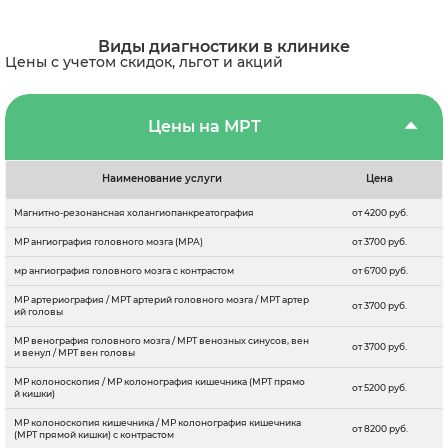
Виды диагностики в клинике
Цены с учетом скидок, льгот и акций
Цены на МРТ
Наименование услуги
Цена
Магнитно-резонансная холангиопанкреатография
от 4200 руб.
МР ангиография головного мозга (МРА)
от 3700 руб.
мр ангиография головного мозга с контрастом
от 6700 руб.
МР артериография / МРТ артерий головного мозга / МРТ артер
от 3700 руб.
ий головы
МР венография головного мозга / МРТ венозных синусов, вен
от 3700 руб.
и венул / МРТ вен головы
МР колоноскопия / МР колонография кишечника (МРТ прямо
от 5200 руб.
й кишки)
МР колоноскопия кишечника / МР колонография кишечника
от 8200 руб.
(МРТ прямой кишки) с контрастом