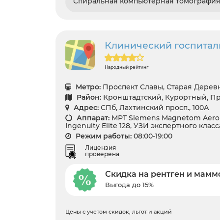
Спиральная компьютерная томография /
Клинический госпита
Народный рейтинг
Метро:
Проспект Славы, Старая Дерев
Район:
Кронштадтский, Курортный, П
Адрес:
СПб, Лахтинский просп., 100А
Аппарат:
МРТ Siemens Magnetom Aero 1.
Ingenuity Elite 128, УЗИ экспертного класс
Режим работы:
08:00-19:00
Лицензия
проверена
Скидка на рентген и мам
Выгода до 15%
Цены с учетом скидок, льгот и акций