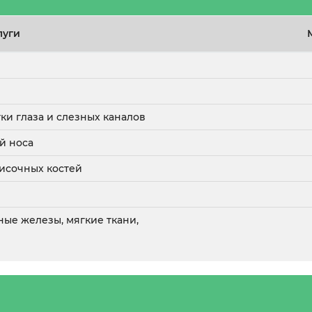
луги
тки глаза и слезных каналов
й носа
височных костей
ные железы, мягкие ткани,