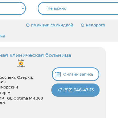
по акции со скидкой
недорого
аса
ная клиническая больница
Онлайн запись
роспект, Озерки,
ния
иморский
+7 (812) 646-47-13
итер А
 МРТ GE Optima MR 360
ген