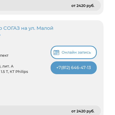
от 2420 pуб.
 СОГАЗ на ул. Малой
А
Онлайн запись
пект
 лит. А
+7(812) 646-47-13
5 Т, КТ Philips
от 2420 pуб.