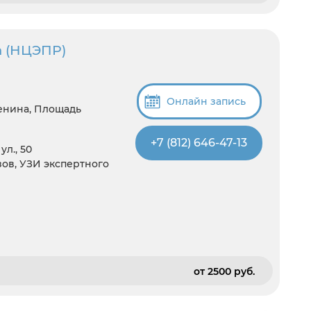
а (НЦЭПР)
Онлайн запись
енина, Площадь
+7 (812) 646-47-13
л., 50
зов, УЗИ экспертного
)
от 2500 pуб.