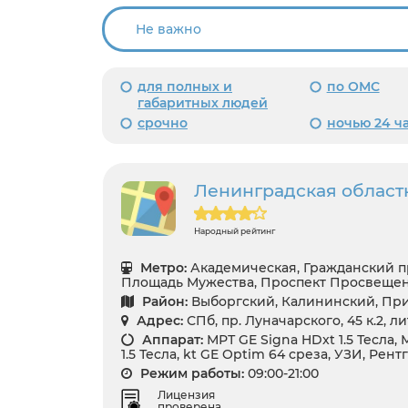
для полных и
по ОМС
габаритных людей
срочно
ночью 24 ч
Ленинградская област
Народный рейтинг
Метро:
Академическая, Гражданский п
Площадь Мужества, Проспект Просвеще
Район:
Выборгский, Калининский, Пр
Адрес:
СПб, пр. Луначарского, 45 к.2, л
Аппарат:
МРТ GE Signa HDxt 1.5 Тесла,
1.5 Тесла, kt GE Optim 64 среза, УЗИ, Рент
Режим работы:
09:00-21:00
Лицензия
проверена