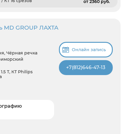
 КТ 16 срезов
от 2360 pуб.
ль MD GROUP ЛАХТА
Онлайн запись
ня, Чёрная речка
риморский
+7(812)646-47-13
5 Т, КТ Philips
а
мографию