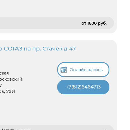
от 1600 pуб.
 СОГАЗ на пр. Стачек д 47
Онлайн запись
ская
Московский
7
+7(812)6464713
ов, УЗИ