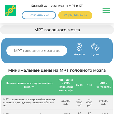
Единый центр записи на МРТ и КТ
Позвонить мне
+7 (812) 646-47-13
МРТ головного мозга
Адреса
Цены
Минимальные цены на МРТ головного мозга
Мин. Цена
Наименование исследования (что
в СПб
МРТ с
1,5 Тл
3 Тл
входит)
(открытый
контрастом
томограф)
МРТ головного мозга (серое и белое веще
от
от
от 3400
от 6000
ство мозга, желудочки, мозговые оболочк
3400
6000
руб.
руб.
и)
руб.
руб.
от
от