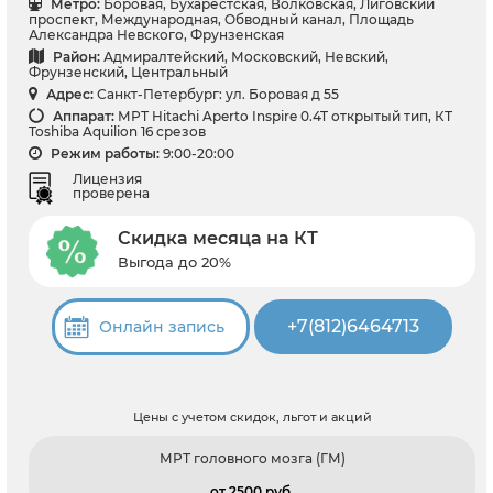
Метро:
Боровая, Бухарестская, Волковская, Лиговский
проспект, Международная, Обводный канал, Площадь
Александра Невского, Фрунзенская
Район:
Адмиралтейский, Московский, Невский,
Фрунзенский, Центральный
Адрес:
Санкт-Петербург: ул. Боровая д 55
Аппарат:
МРТ Hitachi Aperto Inspire 0.4T открытый тип, КТ
Toshiba Aquilion 16 срезов
Режим работы:
9:00-20:00
Лицензия
проверена
Скидка месяца на КТ
Выгода до 20%
+7(812)6464713
Онлайн запись
Цены с учетом скидок, льгот и акций
МРТ головного мозга (ГМ)
от 2500 pуб.