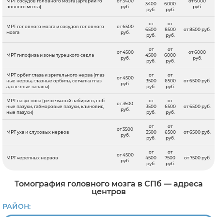
МРТ сосудов головного мозга (артерии го
от 3400
от 6000
3400
6000
ловного мозга)
руб.
руб.
руб.
руб.
от
от
МРТ головного мозга и сосудов головного
от 6500
6500
8500
от 8500 руб.
мозга
руб.
руб.
руб.
от
от
от 4500
от 6000
МРТ гипофиза и зоны турецкого седла
4500
6000
руб.
руб.
руб.
руб.
МРТ орбит глаза и зрительного нерва (глаз
от
от
от 4500
ные нервы, глазные орбиты, сетчатка глаз
3500
6500
от 6500 руб.
руб.
а, слезные каналы)
руб.
руб.
МРТ пазух носа (решётчатый лабиринт, лоб
от
от
от 3500
ные пазухи, гайморовые пазухи, клиновид
3500
6500
от 6500 руб.
руб.
ные пазухи)
руб.
руб.
от
от
от 3500
МРТ уха и слуховых нервов
3500
6500
от 6500 руб.
руб.
руб.
руб.
от
от
от 4500
МРТ черепных нервов
4500
7500
от 7500 руб.
руб.
руб.
руб.
Томография головного мозга в СПб — адреса
центров
РАЙОН: