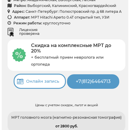
Район:
Выборгский, Калининский, Красногвардейский
Адрес:
Санкт-Петербург: Полюстровский пр. д 68 литера А
Аппарат:
МРТ Hitachi Aperto 0.4T открытый тип, УЗИ
Режим работы:
круглосуточно
Лицензия
проверена
Скидка на комплексные МРТ до
20%
+ бесплатный прием невролога или
ортопеда
+7(812)6464713
Онлайн запись
Цены с учетом скидок, льгот и акций
МРТ головного мозга (магнитно-резонансная томография)
от 2800 pуб.