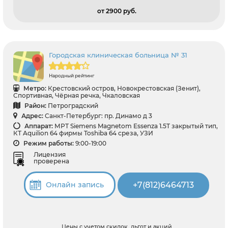
от 2900 pуб.
Городская клиническая больница № 31
Народный рейтинг
Метро:
Крестовский остров, Новокрестовская (Зенит),
Спортивная, Чёрная речка, Чкаловская
Район:
Петроградский
Адрес:
Санкт-Петербург: пр. Динамо д 3
Аппарат:
МРТ Siemens Magnetom Essenza 1.5T закрытый тип,
КТ Aquilion 64 фирмы Toshiba 64 среза, УЗИ
Режим работы:
9:00-19:00
Лицензия
проверена
+7(812)6464713
Онлайн запись
Цены с учетом скидок, льгот и акций