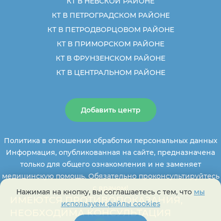
КТ В НЕВСКОЙ РАЙОНЕ
КТ В ПЕТРОГРАДСКОМ РАЙОНЕ
КТ В ПЕТРОДВОРЦОВОМ РАЙОНЕ
КТ В ПРИМОРСКОМ РАЙОНЕ
КТ В ФРУНЗЕНСКОМ РАЙОНЕ
КТ В ЦЕНТРАЛЬНОМ РАЙОНЕ
Добавить центр
Политика в отношении обработки персональных данных
Информация, опубликованная на сайте, предназначена
только для общего ознакомления и не заменяет
медицинскую помощь. Обязательно проконсультируйтесь
с врачом!
Нажимая на кнопку, вы соглашаетесь с тем, что
мы
ИМЕЮТСЯ ПРОТИВОПОКАЗАНИЯ,
используем файлы cookies
НЕОБХОДИМА КОНСУЛЬТАЦИЯ