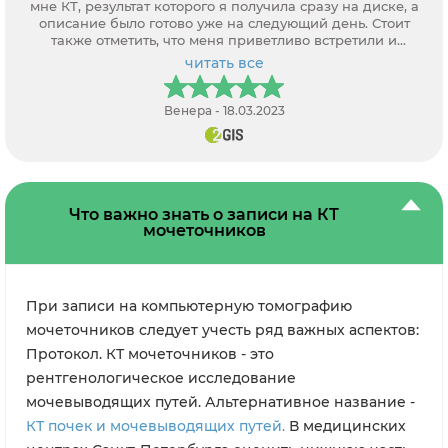
мне КТ, результат которого я получила сразу на диске, а
описание было готово уже на следующий день. Стоит
также отметить, что меня приветливо встретили и
прекрасно ответили на мой звонок.
читать все
Венера - 18.03.2023
Что важно знать о записи на КТ
мочеточников
При записи на компьютерную томографию
мочеточников следует учесть ряд важных аспектов:
Протокол. КТ мочеточников - это
рентгенологическое исследование
мочевыводящих путей. Альтернативное название -
КТ почек и мочевыводящих путей.
В медицинских