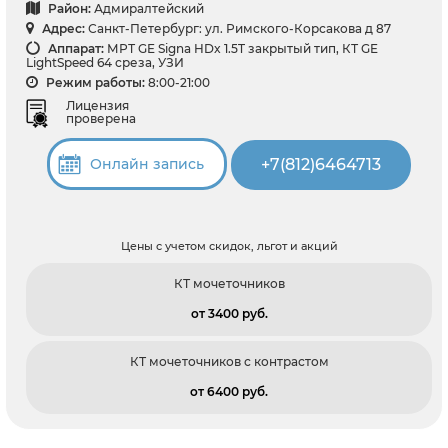
Район:
Адмиралтейский
Адрес:
Санкт-Петербург: ул. Римского-Корсакова д 87
Аппарат:
МРТ GE Signa HDx 1.5T закрытый тип, КТ GE
LightSpeed 64 среза, УЗИ
Режим работы:
8:00-21:00
Лицензия
проверена
+7(812)6464713
Онлайн запись
Цены с учетом скидок, льгот и акций
КТ мочеточников
от 3400 pуб.
КТ мочеточников с контрастом
от 6400 pуб.