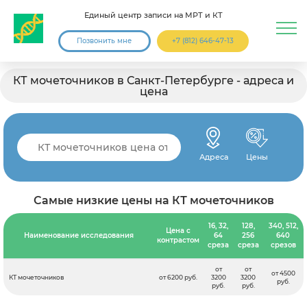
Единый центр записи на МРТ и КТ
Позвонить мне
+7 (812) 646-47-13
КТ мочеточников в Санкт-Петербурге - адреса и
цена
Адреса
Цены
Самые низкие цены на КТ мочеточников
16, 32,
128,
340, 512,
Цена с
Наименование исследования
64
256
640
контрастом
среза
среза
срезов
от
от
от 4500
КТ мочеточников
от 6200 руб.
3200
3200
руб.
руб.
руб.