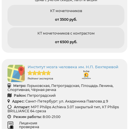
КТ мочеточников
от 3500 pуб.
КТ мочеточников с контрастом
от 6500 pуб.
Институт мозга человека им. Н.П. Бехтеревой
Рейтинг экспертов
Метро:
Горьковская, Петроградская, Площадь Ленина,
Спортивная, Чёрная речка
Район:
Петроградский
Адрес:
Санкт-Петербург: ул. Академика Павлова д 9
Аппарат:
МРТ Philips Achieva 3.0T закрытый тип, КТ Philips
BRILLIANCE 64 среза
Режим работы:
8:00-21:00
Лицензия
проверена