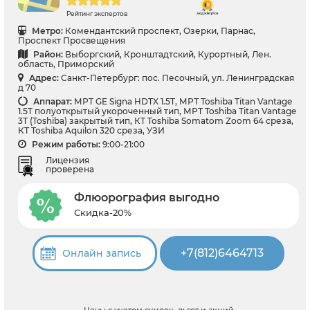
Рейтинг экспертов
Метро:
Комендантский проспект, Озерки, Парнас,
Проспект Просвещения
Район:
Выборгский, Кронштадтский, Курортный, Лен.
область, Приморский
Адрес:
Санкт-Петербург: пос. Песочный, ул. Ленинградская
д 70
Аппарат:
МРТ GE Signa HDTX 1.5T, МРТ Toshiba Titan Vantage
1.5T полуоткрытый укороченный тип, МРТ Toshiba Titan Vantage
3T (Toshiba) закрытый тип, КТ Toshiba Somatom Zoom 64 среза,
КТ Toshiba Aquilon 320 среза, УЗИ
Режим работы:
9:00-21:00
Лицензия
проверена
Флюорография выгодно
Скидка-20%
+7(812)6464713
Онлайн запись
Цены с учетом скидок, льгот и акций