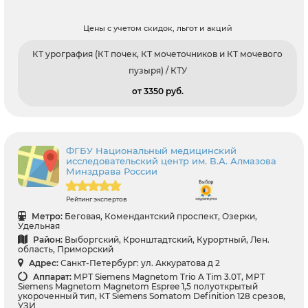
Цены с учетом скидок, льгот и акций
КТ урография (КТ почек, КТ мочеточников и КТ мочевого
пузыря) / КТУ
от 3350 pуб.
ФГБУ Национальный медицинский
исследовательский центр им. В.А. Алмазова
Минздрава России
Рейтинг экспертов
Метро:
Беговая, Комендантский проспект, Озерки,
Удельная
Район:
Выборгский, Кронштадтский, Курортный, Лен.
область, Приморский
Адрес:
Санкт-Петербург: ул. Аккуратова д 2
Аппарат:
МРТ Siemens Magnetom Trio A Tim 3.0Т, МРТ
Siemens Magnetom Magnetom Espree 1,5 полуоткрытый
укороченный тип, КТ Siemens Somatom Definition 128 срезов,
УЗИ