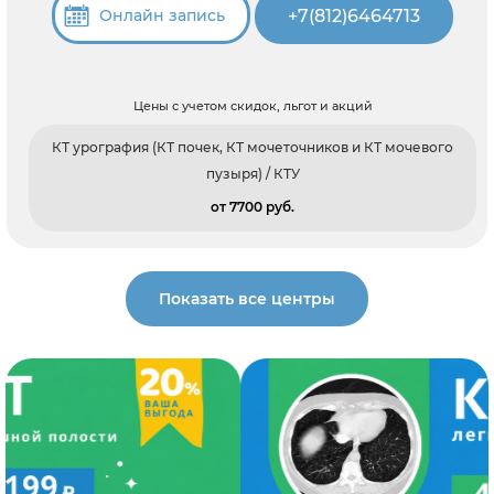
+7(812)6464713
Онлайн запись
Цены с учетом скидок, льгот и акций
КТ урография (КТ почек, КТ мочеточников и КТ мочевого
пузыря) / КТУ
от 7700 pуб.
Показать все центры