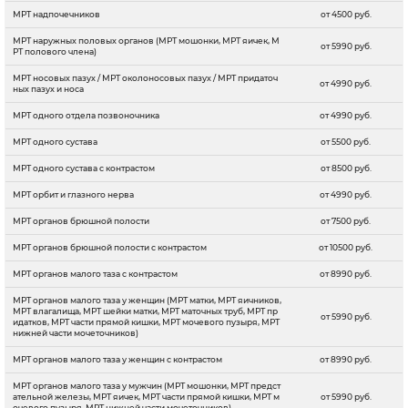
МРТ надпочечников
от 4500 руб.
МРТ наружных половых органов (МРТ мошонки, МРТ яичек, М
от 5990 руб.
РТ полового члена)
МРТ носовых пазух / МРТ околоносовых пазух / МРТ придаточ
от 4990 руб.
ных пазух и носа
МРТ одного отдела позвоночника
от 4990 руб.
МРТ одного сустава
от 5500 руб.
МРТ одного сустава с контрастом
от 8500 руб.
МРТ орбит и глазного нерва
от 4990 руб.
МРТ органов брюшной полости
от 7500 руб.
МРТ органов брюшной полости с контрастом
от 10500 руб.
МРТ органов малого таза с контрастом
от 8990 руб.
МРТ органов малого таза у женщин (МРТ матки, МРТ яичников,
МРТ влагалища, МРТ шейки матки, МРТ маточных труб, МРТ пр
от 5990 руб.
идатков, МРТ части прямой кишки, МРТ мочевого пузыря, МРТ
нижней части мочеточников)
МРТ органов малого таза у женщин с контрастом
от 8990 руб.
МРТ органов малого таза у мужчин (МРТ мошонки, МРТ предст
ательной железы, МРТ яичек, МРТ части прямой кишки, МРТ м
от 5990 руб.
очевого пузыря, МРТ нижней части мочеточников)