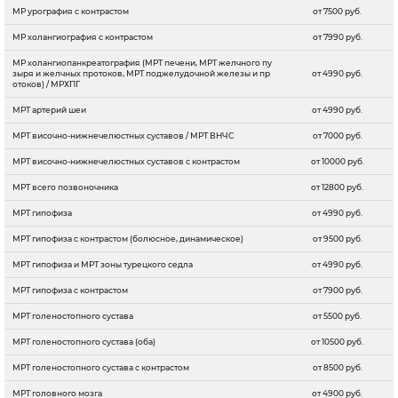
МР урография с контрастом
от 7500 руб.
МР холангиография с контрастом
от 7990 руб.
МР холангиопанкреатография (МРТ печени, МРТ желчного пу
зыря и желчных протоков, МРТ поджелудочной железы и пр
от 4990 руб.
отоков) / МРХПГ
МРТ артерий шеи
от 4990 руб.
МРТ височно-нижнечелюстных суставов / МРТ ВНЧС
от 7000 руб.
МРТ височно-нижнечелюстных суставов с контрастом
от 10000 руб.
МРТ всего позвоночника
от 12800 руб.
МРТ гипофиза
от 4990 руб.
МРТ гипофиза c контрастом (болюсное, динамическое)
от 9500 руб.
МРТ гипофиза и МРТ зоны турецкого седла
от 4990 руб.
МРТ гипофиза с контрастом
от 7900 руб.
МРТ голеностопного сустава
от 5500 руб.
МРТ голеностопного сустава (оба)
от 10500 руб.
МРТ голеностопного сустава с контрастом
от 8500 руб.
МРТ головного мозга
от 4900 руб.