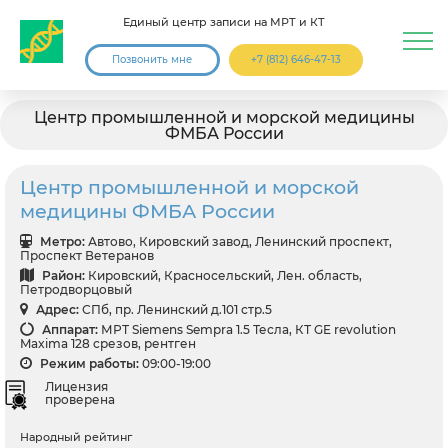
Единый центр записи на МРТ и КТ
Позвонить мне
+7 (812) 646-47-13
Центр промышленной и морской медицины
ФМБА России
Центр промышленной и морской
медицины ФМБА России
Метро:
Автово, Кировский завод, Ленинский проспект,
Проспект Ветеранов
Район:
Кировский, Красносельский, Лен. область,
Петродворцовый
Адрес:
СПб, пр. Ленинский д.101 стр.5
Аппарат:
МРТ Siemens Sempra 1.5 Тесла, КТ GE revolution
Maxima 128 срезов, рентген
Режим работы:
09:00-19:00
Лицензия
проверена
Народный рейтинг