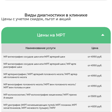
Виды диагностики в клинике
Цены с учетом скидок, льгот и акций
Цены на МРТ
Наименование услуги
Цена
МР ангиография сосудов шеи или МРТ артерий шеи
от 4990 руб.
МР ангиография сосудов шеи или МРТ артерий шеи / МР арте
от 4990 руб.
риография шеи
МР артериография / МРТ артерий головного мозга / МРТ артер
от 4990 руб.
ий головного мозга
МР венография головного мозга / МРТ вен головного мозга /
от 4990 руб.
МРТ вен головы и шеи
МР колоноскопия / МР колонография кишечника / МРТ прямо
от 5500 руб.
й кишки
МР урография (МРТ мочевыводящих путей, МРТ лоханки, МРТ
от 4500 руб.
мочеточников, МРТ мочевого пузыря) / МРУ