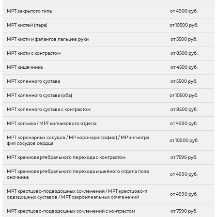
МРТ закрытого типа
от 4900 руб.
МРТ кистей (пара)
от 10500 руб.
МРТ кисти и фалангов пальцев руки
от 5500 руб.
МРТ кисти с контрастом
от 8500 руб.
МРТ кишечника
от 4500 руб.
МРТ коленного сустава
от 5500 руб.
МРТ коленного сустава (оба)
от 10500 руб.
МРТ коленного сустава с контрастом
от 8500 руб.
МРТ копчика / МРТ копчикового отдела
от 4990 руб.
МРТ коронарных сосудов / МР коронарография) / МР ангиогра
от 10900 руб.
фия сосудов сердца
МРТ краниовертебрального перехода c контрастом
от 7590 руб.
МРТ краниовертебрального перехода и шейного отдела позв
от 4990 руб.
оночника
МРТ крестцово-подвздошных сочленений / МРТ крестцово-п
от 4990 руб.
одвздошных суставов / МРТ сакроилеальных сочленений
МРТ крестцово-подвздошных сочленений c контрастом
от 7590 руб.