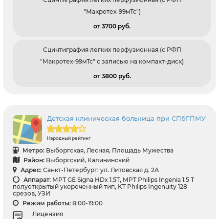
"Макротех-99мТс")
от 3700 pуб.
Сцинтиграфия легких перфузионная (с РФП
"Макротех-99мТс" с записью на компакт-диск)
от 3800 pуб.
Детская клиническая больница при СПбГПМУ
Народный рейтинг
Метро:
Выборгская, Лесная, Площадь Мужества
Район:
Выборгский, Калининский
Адрес:
Санкт-Петербург: ул. Литовская д. 2А
Аппарат:
МРТ GЕ Signa HDx 1.5Т, МРТ Philips Ingenia 1.5 Т
полуоткрытый укороченный тип, КТ Philips Ingenuity 128
срезов, УЗИ
Режим работы:
8:00-19:00
Лицензия