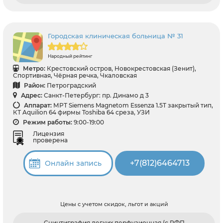
Городская клиническая больница № 31
Народный рейтинг
Метро:
Крестовский остров, Новокрестовская (Зенит),
Спортивная, Чёрная речка, Чкаловская
Район:
Петроградский
Адрес:
Санкт-Петербург: пр. Динамо д 3
Аппарат:
МРТ Siemens Magnetom Essenza 1.5T закрытый тип,
КТ Aquilion 64 фирмы Toshiba 64 среза, УЗИ
Режим работы:
9:00-19:00
Лицензия
проверена
+7(812)6464713
Онлайн запись
Цены с учетом скидок, льгот и акций
Сцинтиграфия легких перфузионная (с РФП