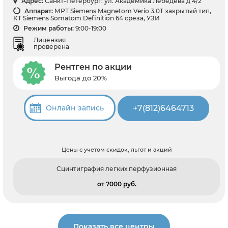
Адрес:
Санкт-Петербург: ул. Академика Лебедева д 4/2
Аппарат:
МРТ Siemens Magnetom Verio 3.0T закрытый тип,
КТ Siemens Somatom Definition 64 среза, УЗИ
Режим работы:
9:00-19:00
Лицензия
проверена
Рентген по акции
Выгода до 20%
+7(812)6464713
Онлайн запись
Цены с учетом скидок, льгот и акций
Сцинтиграфия легких перфузионная
от 7000 pуб.
Показать все центры