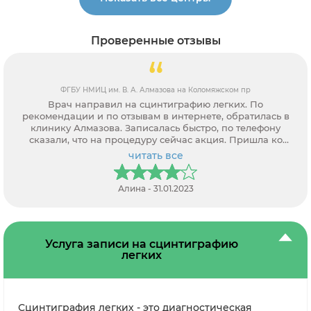
Проверенные отзывы
ФГБУ НМИЦ им. В. А. Алмазова на Коломяжском пр
Врач направил на сцинтиграфию легких. По
рекомендации и по отзывам в интернете, обратилась в
клинику Алмазова. Записалась быстро, по телефону
сказали, что на процедуру сейчас акция. Пришла ко
времени, все сделали быстро, врач ответила на все
читать все
вопросы. Была проблема с оплатой, что-то с терминалом.
Алина - 31.01.2023
Услуга записи на сцинтиграфию
легких
Сцинтиграфия легких - это диагностическая