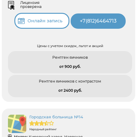
Лицензия
проверена
+7(812)6464713
Онлайн запись
Цены с учетом скидок, льгот и акций
Рентген яичников
от 900 pуб.
Рентген яичников с контрастом
от 2400 pуб.
Городская больница №14
Народный рейтинг
Метро:
Кировский завод, Нарвская