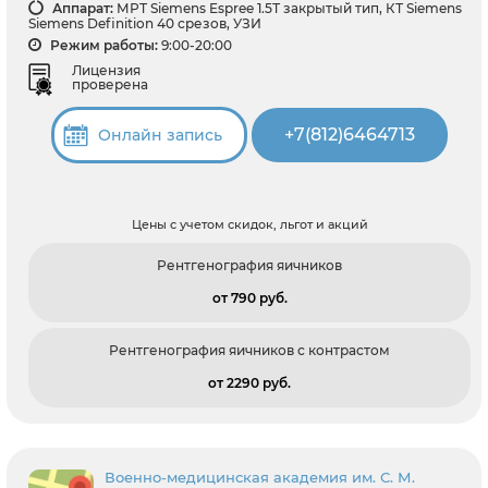
Аппарат:
МРТ Siemens Espree 1.5Т закрытый тип, КТ Siemens
Siemens Definition 40 срезов, УЗИ
Режим работы:
9:00-20:00
Лицензия
проверена
+7(812)6464713
Онлайн запись
Цены с учетом скидок, льгот и акций
Рентгенография яичников
от 790 pуб.
Рентгенография яичников с контрастом
от 2290 pуб.
Военно-медицинская академия им. С. М.