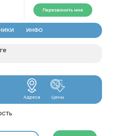
Перезвонить мне
НИКИ
ИНФО
ге
Адреса
Цены
ост
ь