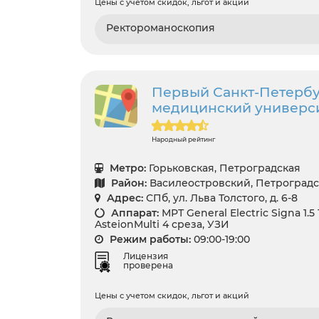
Цены с учетом скидок, льгот и акций
Ректороманоскопия
Первый Санкт-Петербу
медицинский университ
Народный рейтинг
Метро:
Горьковская, Петроградская
Район:
Василеостровский, Петроград
Адрес:
СПб, ул. Льва Толстого, д. 6-8
Аппарат:
МРТ General Electric Signa 1.5
AsteionMulti 4 среза, УЗИ
Режим работы:
09:00-19:00
Лицензия
проверена
Цены с учетом скидок, льгот и акций