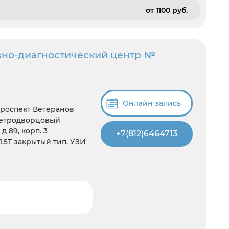
от 1100 pуб.
вно-диагностический центр №
Онлайн запись
Проспект Ветеранов
Петродворцовый
д 89, корп. 3
+7(812)6464713
 1.5T закрытый тип, УЗИ