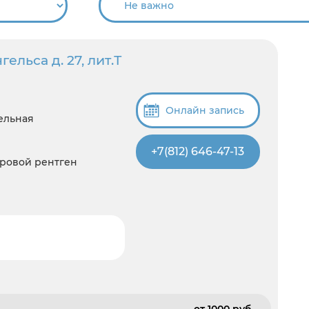
ельса д. 27, лит.Т
Онлайн запись
ельная
+7(812) 646-47-13
фровой рентген