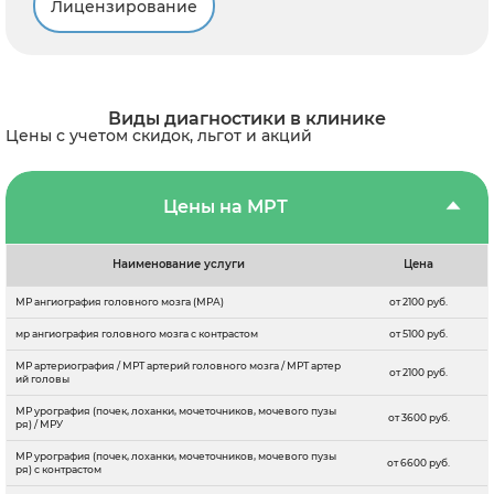
Лицензирование
Виды диагностики в клинике
Цены с учетом скидок, льгот и акций
Цены на МРТ
Наименование услуги
Цена
МР ангиография головного мозга (МРА)
от 2100 руб.
мр ангиография головного мозга с контрастом
от 5100 руб.
МР артериография / МРТ артерий головного мозга / МРТ артер
от 2100 руб.
ий головы
МР урография (почек, лоханки, мочеточников, мочевого пузы
от 3600 руб.
ря) / МРУ
МР урография (почек, лоханки, мочеточников, мочевого пузы
от 6600 руб.
ря) с контрастом