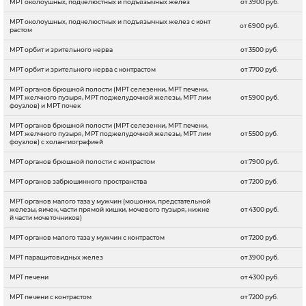
МРТ околоушных, подчелюстных и подъязычных желез
от 3900 руб.
МРТ околоушных, подчелюстных и подъязычных желез с конт
от 6900 руб.
растом
МРТ орбит и зрительного нерва
от 3500 руб.
МРТ орбит и зрительного нерва с контрастом
от 7700 руб.
МРТ органов брюшной полости (МРТ селезенки, МРТ печени,
МРТ желчного пузыря, МРТ поджелудочной железы, МРТ лим
от 5900 руб.
фоузлов) и МРТ почек
МРТ органов брюшной полости (МРТ селезенки, МРТ печени,
МРТ желчного пузыря, МРТ поджелудочной железы, МРТ лим
от 5500 руб.
фоузлов) с холангиографией
МРТ органов брюшной полости с контрастом
от 7900 руб.
МРТ органов забрюшинного пространства
от 7200 руб.
МРТ органов малого таза у мужчин (мошонки, предстательной
железы, яичек, части прямой кишки, мочевого пузыря, нижне
от 4300 руб.
й части мочеточников)
МРТ органов малого таза у мужчин с контрастом
от 7200 руб.
МРТ паращитовидных желез
от 3900 руб.
МРТ печени
от 4300 руб.
МРТ печени с контрастом
от 7200 руб.