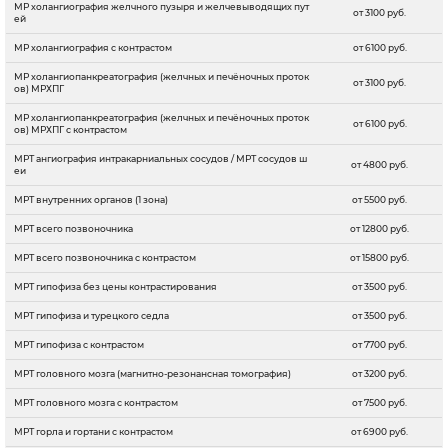
МР холангиография желчного пузыря и желчевыводящих пут
от 3100 руб.
ей
МР холангиография с контрастом
от 6100 руб.
МР холангиопанкреатография (желчных и печёночных проток
от 3100 руб.
ов) МРХПГ
МР холангиопанкреатография (желчных и печёночных проток
от 6100 руб.
ов) МРХПГ с контрастом
МРТ ангиография интракарниальных сосудов / МРТ сосудов ш
от 4800 руб.
еи
МРТ внутренних органов (1 зона)
от 5500 руб.
МРТ всего позвоночника
от 12800 руб.
МРТ всего позвоночника с контрастом
от 15800 руб.
МРТ гипофиза без цены контрастирования
от 3500 руб.
МРТ гипофиза и турецкого седла
от 3500 руб.
МРТ гипофиза с контрастом
от 7700 руб.
МРТ головного мозга (магнитно-резонансная томография)
от 3200 руб.
МРТ головного мозга с контрастом
от 7500 руб.
МРТ горла и гортани с контрастом
от 6900 руб.