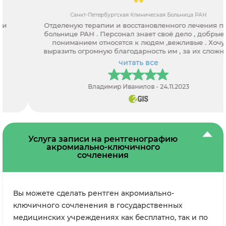
Санкт-Петербургская Клиническая Больница РАН
Отделеную терапии и восстановленного лечения при
больнице РАН . Персонал знает своё дело , добрые , с
пониманием относятся к людям ,вежливые . Хочу
выразить огромную благодарность им , за их сложный
труд , спасибо вам большое
читать все
Владимир Иванилов - 24.11.2023
Услуга записи на рентгенографию
акромиально-ключичного
сочленения
Вы можете сделать рентген акромиально-
ключичного сочленения в государственных
медицинских учреждениях как бесплатно, так и по