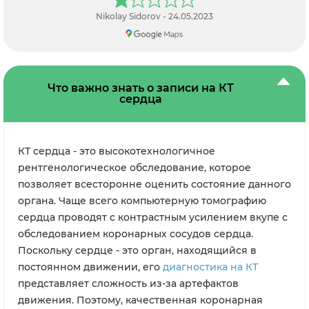
кардиологии уже 9 дней.Есть показания к суточному
мониторингу , так как аритмия и гипертензия , так
Nikolay Sidorov - 24.05.2023
очередь!!! Нет свободных мониторов!!Как вы собрались
оказать качественно помощь, если диагностики в
необходимом объеме нет???Пациенту показана
консультация невролога, в больнице есть отделение
неврологии, трудно чтоли пригласить невролога в
кардиологию и проконсультировать?? Врач говорит после
Что важно знать о записи на КТ
выписки я вам напишу консультацию, это что подход к
сердца
лечению- это отфутболивание ребята. Какая медицина
ребята, позор!!! Поэтому грош цена этой больнице!
КТ сердца - это высокотехнологичное
рентгенологическое обследование, которое
позволяет всесторонне оценить состояние данного
органа. Чаще всего компьютерную томографию
сердца проводят с контрастным усилением вкупе с
обследованием коронарных сосудов сердца.
Поскольку сердце - это орган, находящийся в
постоянном движении, его
диагностика на КТ
представляет сложность из-за артефактов
движения. Поэтому, качественная коронарная