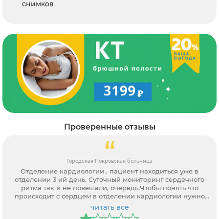
снимков
Проверенные отзывы
Городская Покровская больница
Отделение кардиологии , пациент находиться уже в
отделении 3 ий день. Суточный мониторинг сердечного
ритма так и не повешали, очередь.Чтобы понять что
происходит с сердцем в отделении кардиологии нужно
ждать!!! Ребята каменный век.Так и лечат.( калечат) Решил
читать все
добавить к отзыву.На сегодня пациент лежит в