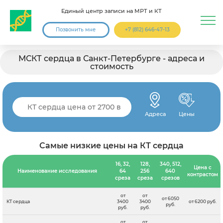
Единый центр записи на МРТ и КТ
Позвонить мне
+7 (812) 646-47-13
МСКТ сердца в Санкт-Петербурге - адреса и
стоимость
Адреса
Цены
Самые низкие цены на КТ сердца
16, 32,
128,
340, 512,
Цена с
Наименование исследования
64
256
640
контрастом
среза
среза
срезов
от
от
от 6050
КТ сердца
3400
3400
от 6200 руб.
руб.
руб.
руб.
от
от