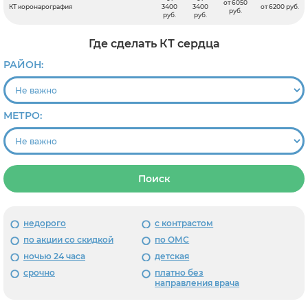
от 6050
КТ коронарография
3400
3400
от 6200 руб.
руб.
руб.
руб.
Где сделать КТ сердца
РАЙОН:
МЕТРО:
Поиск
недорого
с контрастом
по акции со скидкой
по ОМС
ночью 24 часа
детская
срочно
платно без
направления врача