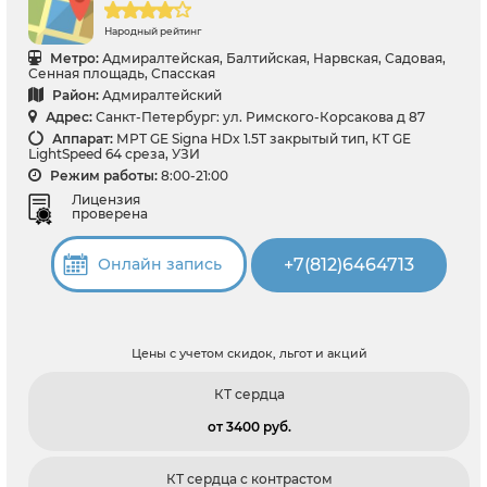
Народный рейтинг
Метро:
Адмиралтейская, Балтийская, Нарвская, Садовая,
Сенная площадь, Спасская
Район:
Адмиралтейский
Адрес:
Санкт-Петербург: ул. Римского-Корсакова д 87
Аппарат:
МРТ GE Signa HDx 1.5T закрытый тип, КТ GE
LightSpeed 64 среза, УЗИ
Режим работы:
8:00-21:00
Лицензия
проверена
+7(812)6464713
Онлайн запись
Цены с учетом скидок, льгот и акций
КТ сердца
от 3400 pуб.
КТ сердца c контрастом