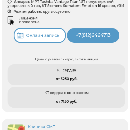
Аппарат:
МРТ Toshiba Vantage Titan 1.5T полуоткрытый
укороченный тип, КТ Siemens Somatom Emotion 16 срезов, УЗИ
Режим работы:
круглосуточно
Лицензия
проверена
+7(812)6464713
Онлайн запись
Цены с учетом скидок, льгот и акций
КТ сердца
от 3250 pуб.
КТ сердца c контрастом
от 7150 pуб.
Клиника СМТ