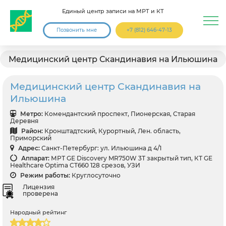
Единый центр записи на МРТ и КТ
Позвонить мне
+7 (812) 646-47-13
Медицинский центр Скандинавия на Ильюшина
Медицинский центр Скандинавия на
Ильюшина
Метро:
Комендантский проспект, Пионерская, Старая
Деревня
Район:
Кронштадтский, Курортный, Лен. область,
Приморский
Адрес:
Санкт-Петербург: ул. Ильюшина д 4/1
Аппарат:
МРТ GЕ Discovery MR750W 3Т закрытый тип, КТ GЕ
Healthcare Optima CT660 128 срезов, УЗИ
Режим работы:
Круглосуточно
Лицензия
проверена
Народный рейтинг