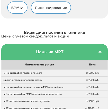
ВРАЧИ
Лицензирование
Виды диагностики в клинике
Цены с учетом скидок, льгот и акций
Цены на МРТ
Наименование услуги
Цена
МР ангиография головного мозга
от 6300 руб.
мр ангиография головного мозга
от 7500 руб.
МР ангиография сосудов шеи или МРТ артерий шеи
от 7500 руб.
МР артериография / МРТ артерий головного мозга
от 7500 руб.
МРТ височно-нижнечелюстных суставов
от 9500 руб.
МРТ височно-нижнечелюстных суставов с контрастом
от 17000 руб.