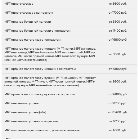
МРТ одного сустава
от 9500 руб.
МРТ одного сустава с контрастом
от 17000 руб.
МРТ органов брюшной полости
от 9900 руб.
МРТ органов брюшной полости с контрастом
от 17400 руб.
МРТ органов малого таза с контрастом
от 16800 руб.
МРТ органов малого таза у женщин (МРТ матки, МРТ яичников,
МРТ влагалища, МРТ шейки матки, МРТ маточных труб, МРТ пр
от 9300 руб.
идатков, МРТ части прямой кишки, МРТ мочевого пузыря, МРТ
нижней части мочеточников)
МРТ органов малого таза у женщин с контрастом
от 16800 руб.
МРТ органов малого таза у мужчин (МРТ мошонки, МРТ предст
ательной железы, МРТ яичек, МРТ части прямой кишки, МРТ м
от 9300 руб.
очевого пузыря, МРТ нижней части мочеточников)
МРТ органов малого таза у мужчин с контрастом
от 16800 руб.
МРТ плечевого сустава
от 10200 руб.
МРТ плечевого сустава (оба)
от 20400 руб.
МРТ плечевого сустава с контрастом
от 17700 руб.
МРТ пояснично-крестцового отдела позвоночника
от 6500 руб.