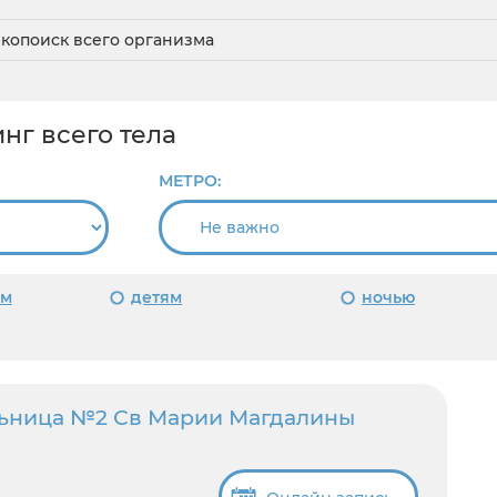
копоиск всего организма
нг всего тела
МЕТРО:
ом
детям
ночью
льница №2 Св Марии Магдалины