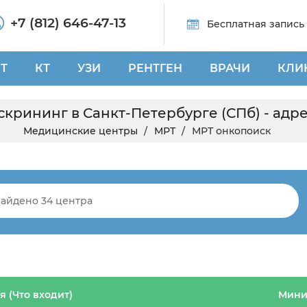
+7 (812) 646-47-13
Бесплатная запись
Т
КТ
УЗИ
РЕНТГЕН
ВРАЧИ
КЛИ
крининг в Санкт-Петербурге (СПб) - адр
Медицинские центры
МРТ
МРТ онкопоиск
 (Что входит)
Мини