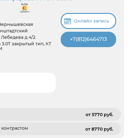
Онлайн запись
 Чернышевская
онштадтский
 Лебедева д 4/2
+7(812)6464713
3.0T закрытый тип, КТ
И
от 5770 pуб.
с контрастом
от 8770 pуб.