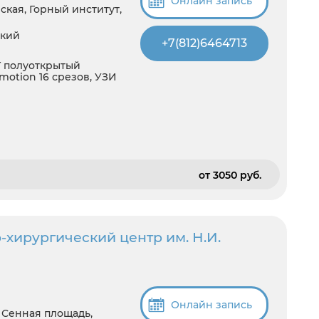
Онлайн запись
кая, Горный институт,
ский
+7(812)6464713
5T полуоткрытый
otion 16 срезов, УЗИ
от 3050 pуб.
хирургический центр им. Н.И.
Онлайн запись
, Сенная площадь,