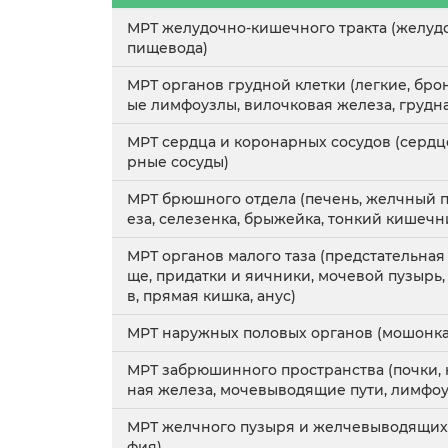
МРТ желудочно-кишечного тракта (желудо
пищевода)
МРТ органов грудной клетки (легкие, брон
ые лимфоузлы, вилочковая железа, грудна
МРТ сердца и коронарных сосудов (сердце
рные сосуды)
МРТ брюшного отдела (печень, желчный 
еза, селезенка, брыжейка, тонкий кишечн
МРТ органов малого таза (предстательная
ще, придатки и яичники, мочевой пузырь
в, прямая кишка, анус)
МРТ наружных половых органов (мошонка,
МРТ забрюшинного пространства (почки,
ная железа, мочевыводящие пути, лимфо
МРТ желчного пузыря и желчевыводящих 
фия)