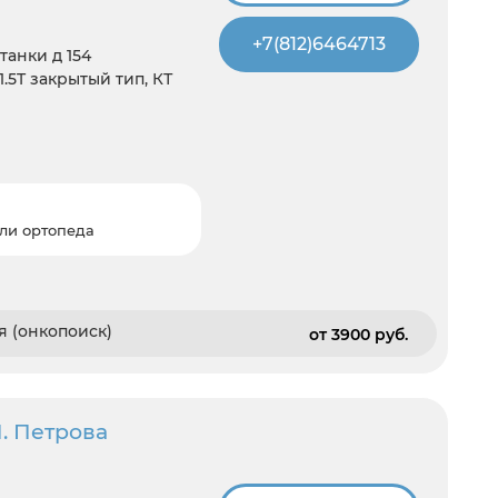
+7(812)6464713
танки д 154
1.5T закрытый тип, КТ
ли ортопеда
я (онкопоиск)
от 3900 pуб.
. Петрова