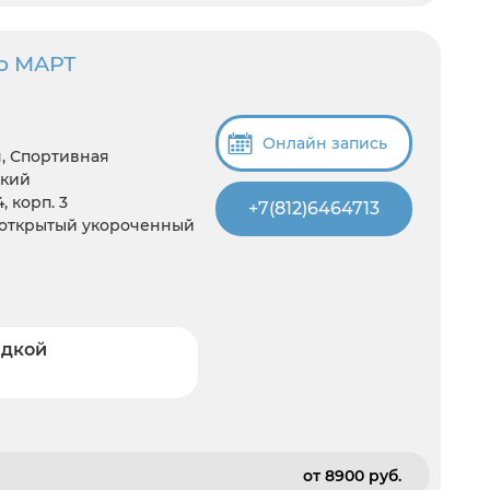
р МАРТ
Онлайн запись
, Спортивная
ский
, корп. 3
+7(812)6464713
луоткрытый укороченный
идкой
от 8900 pуб.