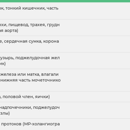
к, тонкий кишечник, часть
хи, пищевод, трахея, грудн
я аорта)
, сердечная сумка, корона
пузырь, поджелудочная жел
ик)
 железа или матка, влагали
, нижняя часть мочеточнико
 половой член, яички)
 надпочечники, поджелудоч
узлы)
протоков (МР-холангиогра