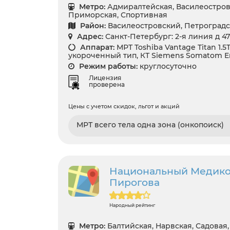
Метро:
Адмиралтейская, Василеостровс
Приморская, Спортивная
Район:
Василеостровский, Петроград
Адрес:
Санкт-Петербург: 2-я линия д 47
Аппарат:
МРТ Toshiba Vantage Titan 1.
укороченный тип, КТ Siemens Somatom Em
Режим работы:
круглосуточно
Лицензия
проверена
Цены с учетом скидок, льгот и акций
МРТ всего тела одна зона (онкопоиск)
Национальный Медико-
Пирогова
Народный рейтинг
Метро:
Балтийская, Нарвская, Садовая