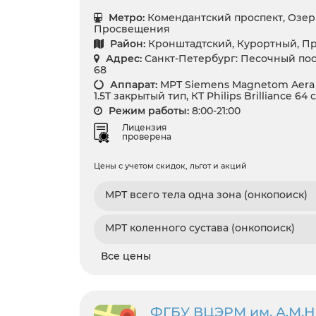
Метро:
Комендантский проспект, Озер
Просвещения
Район:
Кронштадтский, Курортный, П
Адрес:
Санкт-Петербург: Песочный пос.
68
Аппарат:
МРТ Siemens Magnetom Aera 1.
1.5T закрытый тип, КТ Philips Brilliance 64
Режим работы:
8:00-21:00
Лицензия
проверена
Цены с учетом скидок, льгот и акций
МРТ всего тела одна зона (онкопоиск)
МРТ коленного сустава (онкопоиск)
Все цены
ФГБУ ВЦЭРМ им. А.М.