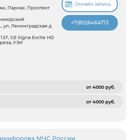
Онлайн запись
ки, Парнас, Проспект
риморский
+7(812)6464713
, ул. Ленинградская д
5T, GE Signa Excite HD
 среза, УЗИ
от 4000 pуб.
от 4000 pуб.
Никифорова МЧС России