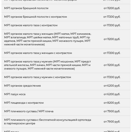
МРТ органов брюшной полости
от 11200 руб.
МРТ органов брюшной полости с контрастом
от 17200 руб.
МРТ органов малого таза с контрастом
от 17200 руб.
МРТ органов малого таза у женщин (МРТ матки, МРТ яичников,
МРТ влагалища, МРТ шейки матки, МРТ маточных труб, МРТ пр
от 11200 руб.
идатков, МРТ части прямой кишки, МРТ мочевого пузыря, МРТ
нижней части мочеточников)
МРТ органов малого таза у женщин с контрастом
от 17200 руб.
МРТ органов малого таза у мужчин (МРТ мошонки, МРТ предст
ательной железы, МРТ яичек, МРТ части прямой кишки, МРТ м
от 11200 руб.
очевого пузыря, МРТ нижней части мочеточников)
МРТ органов малого таза у мужчин с контрастом
от 17200 руб.
МРТ органов средостения
от 6200 руб.
МРТ пазух носа
от 6200 руб.
МРТ пищевода с контрастом
от 8200 руб.
МРТ плечевого сустава / МРТ плеча
от 7900 руб.
МРТ плечевого сустава с бесплатной консультацией ортопеда
от 7900 руб.
в партнерском центре
МРТ почек
от 7900 руб.