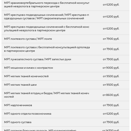
МРТ краниовертебрального перехода с бесплатной консульт
от 6200 руб.
ацией невролога в партнерском центре
МРТ крестцово-подвздошных сочленений / МРТ крестцово-п
от 6200 руб.
одвздошных суставов / МРТ сакроилеальных сочленений
МРТ крестцово-подвздошных сочленений с бесплатной конс
от 6200 руб.
ультацией невролога в партнерском центре
МРТ локтевого сустава / МРТ локтя
от 7900 руб.
МРТ локтевого сустава с бесплатной консультацией ортопеда
от 7900 руб.
в партнерском центре
МРТ лучезапястного сустава / МРТ запястья руки
от 7900 руб.
МРТ мошонки и яичек с контрастом
от 9000 руб.
МРТ мягких тканей конечностей
от 9500 руб.
МРТ мягких тканей шеи
от 9500 руб.
МРТ мягких тканей ягодиц и бедра / МРТ мягких тканей конеч
от 8600 руб.
ностей
МРТ надпочечников
от 7900 руб.
МРТ одного отдела позвоночника
от 6200 руб.
МРТ одного сустава
от 7900 руб.
МРТ органов брюшная полость, МР холангиография
от 14700 руб.