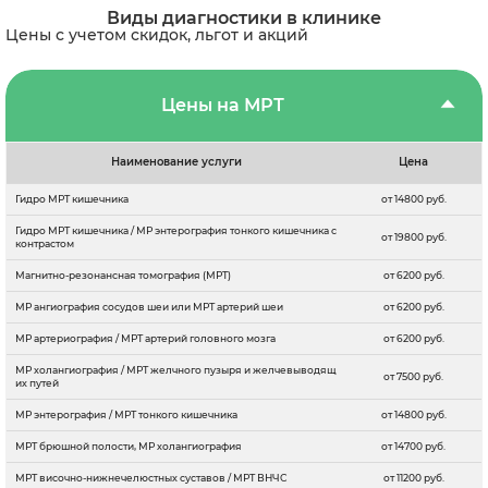
Виды диагностики в клинике
Цены с учетом скидок, льгот и акций
Цены на МРТ
Наименование услуги
Цена
Гидро МРТ кишечника
от 14800 руб.
Гидро МРТ кишечника / МР энтерография тонкого кишечника с
от 19800 руб.
контрастом
Магнитно-резонансная томография (МРТ)
от 6200 руб.
МР ангиография сосудов шеи или МРТ артерий шеи
от 6200 руб.
МР артериография / МРТ артерий головного мозга
от 6200 руб.
МР холангиография / МРТ желчного пузыря и желчевыводящ
от 7500 руб.
их путей
МР энтерография / МРТ тонкого кишечника
от 14800 руб.
МРТ брюшной полости, МР холангиография
от 14700 руб.
МРТ височно-нижнечелюстных суставов / МРТ ВНЧС
от 11200 руб.