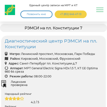
Единый центр записи на МРТ и КТ
Позвонить мне
+7 (812) 646-47-13
РЭМСИ на пл. Конституции 7
Диагностический центр РЭМСИ на пл.
Конституции
Метро:
Ленинский проспект, Московская, Парк Победы
Район:
Кировский, Московский, Фрунзенский
Адрес:
Санкт-Петербург пл. Конституции д.7
Аппарат:
МРТ General Electric Signa HDх 1.5 T, КТ GE Optima
660 64 среза
Режим работы:
08:00-22:00
Лицензия
проверена
Народный рейтинг
4.2 / 5
Рейтинг