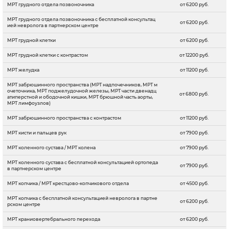
МРТ грудного отдела позвоночника
от 6200 руб.
МРТ грудного отдела позвоночника с бесплатной консультац
от 6200 руб.
ией невролога в партнерском центре
МРТ грудной клетки
от 6200 руб.
МРТ грудной клетки с контрастом
от 12200 руб.
МРТ желудка
от 11200 руб.
МРТ забрюшинного пространства (МРТ надпочечников, МРТ м
очеточника, МРТ поджелудочной железы, МРТ части двенадц
от 6800 руб.
атиперстной и ободочной кишки, МРТ брюшной часть аорты,
МРТ лимфоузлов)
МРТ забрюшинного пространства с контрастом
от 11200 руб.
МРТ кисти и пальцев рук
от 7900 руб.
МРТ коленного сустава / МРТ колена
от 7900 руб.
МРТ коленного сустава с бесплатной консультацией ортопеда
от 7900 руб.
в партнерском центре
МРТ копчика / МРТ крестцово-копчикового отдела
от 4500 руб.
МРТ копчика с бесплатной консультацией невролога в партне
от 6200 руб.
рском центре
МРТ краниовертебрального перехода
от 6200 руб.