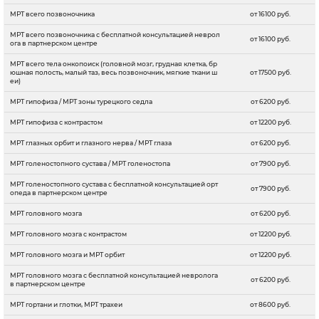
МРТ всего позвоночника
от 16100 руб.
МРТ всего позвоночника с бесплатной консультацией неврол
от 16100 руб.
ога в партнерском центре
МРТ всего тела онкопоиск (головной мозг, грудная клетка, бр
юшная полость, малый таз, весь позвоночник, мягкие ткани ш
от 17500 руб.
еи)
МРТ гипофиза / МРТ зоны турецкого седла
от 6200 руб.
МРТ гипофиза с контрастом
от 12200 руб.
МРТ глазных орбит и глазного нерва / МРТ глаза
от 6200 руб.
МРТ голеностопного сустава / МРТ голеностопа
от 7900 руб.
МРТ голеностопного сустава с бесплатной консультацией орт
от 7900 руб.
опеда в партнерском центре
МРТ головного мозга
от 6200 руб.
МРТ головного мозга c контрастом
от 12200 руб.
МРТ головного мозга и МРТ орбит
от 12200 руб.
МРТ головного мозга с бесплатной консультацией невролога
от 6200 руб.
в партнерском центре
МРТ гортани и глотки, МРТ трахеи
от 8600 руб.