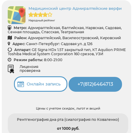
Медицинский центр Адмиралтейские верфи
Народный рейтинг
Метро:
Адмиралтейская, Балтийская, Нарвская, Садовая,
Сенная площадь, Спасская, Театральная
Район:
Адмиралтейский, Василеостровский, Кировский
Адрес:
Санкт-Петербург: Садовая ул. д 126
Аппарат:
GE Signa HDx 1.5T закрытый тип, КТ Aquilion PRIME
Toshiba Medical System Corporation 160 срезов, УЗИ
Режим работы:
8:00-21:00
Лицензия
проверена
+7(812)6464713
Онлайн запись
Цены с учетом скидок, льгот и акций
Рентгенография дна рта (сиалография по Коваленко)
от 1000 pуб.