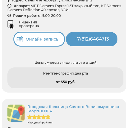
Адрес:
Санкт-Петербург: ул. Лахтинская д 12
Аппарат:
МРТ Siemens Espree 1.5Т закрытый тип, КТ Siemens
Siemens Definition 40 срезов, УЗИ
Режим работы:
9:00-20:00
Лицензия
проверена
+7(812)6464713
Онлайн запись
Цены с учетом скидок, льгот и акций
Рентгенография дна рта
от 650 pуб.
Городская больница Святого Великомученика
Георгия № 4
Народный рейтинг