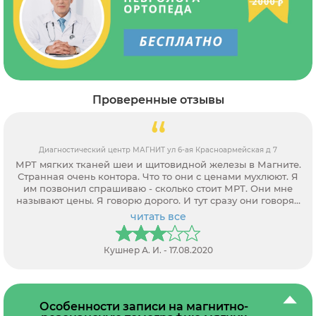
Проверенные отзывы
Диагностический центр МАГНИТ ул 6-ая Красноармейская д 7
МРТ мягких тканей шеи и щитовидной железы в Магните.
Странная очень контора. Что то они с ценами мухлюют. Я
им позвонил спрашиваю - сколько стоит МРТ. Они мне
называют цены. Я говорю дорого. И тут сразу они говорят,
а давайте мы вам подешевле сделаем и сразу скинули 20
читать все
процентов. Напоминает базар какой-то. Не думал, что в
МРТ центре можно торговаться. Это не вызывает доверие.
Кушнер А. И. - 17.08.2020
Особенности записи на магнитно-