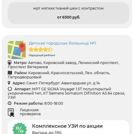
мрт мягких тканей шеи с контрастом
от 6500 pуб.
Детская городская больница №1
Народный рейтинг
Метро:
Автово, Кировский завод, Ленинский проспект,
Проспект Ветеранов
Район:
Кировский, Красносельский, Лен. область,
Петродворцовый
Адрес:
Санкт-Петербург: Авангардная ул. д 14
Аппарат:
МРТ GЕ SIGNA Voyager 1.5Т полуоткрытый
укороченный тип, КТ Siemens Somatom Difinition AS 64 среза,
УЗИ
Режим работы:
8:00-18:00
Лицензия
проверена
Комплексное УЗИ по акции
Выгода до 15%