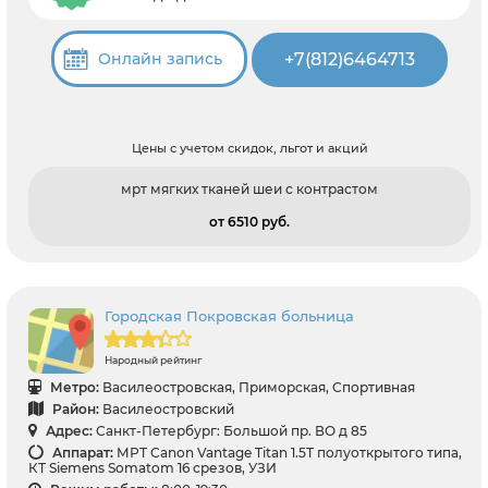
+7(812)6464713
Онлайн запись
Цены с учетом скидок, льгот и акций
мрт мягких тканей шеи с контрастом
от 6510 pуб.
Городская Покровская больница
Народный рейтинг
Метро:
Василеостровская, Приморская, Спортивная
Район:
Василеостровский
Адрес:
Санкт-Петербург: Большой пр. ВО д 85
Аппарат:
МРТ Canon Vantage Titan 1.5Т полуоткрытого типа,
КТ Siemens Somatom 16 срезов, УЗИ