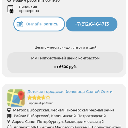
Режим работы:
8:00-19:30
Лицензия
проверена
+7(812)6464713
Онлайн запись
Цены с учетом скидок, льгот и акций
МРТ мягких тканей шеи с контрастом
от 6600 pуб.
Детская городская больница Святой Ольги
Народный рейтинг
Метро:
Выборгская, Лесная, Пионерская, Чёрная речка
Район:
Выборгский, Калининский, Петроградский
Адрес:
Санкт-Петербург: ул. Земледельческая д 2
Аппарат:
МРТ Siemens Magnetom Espree 1.5T полуоткрытый