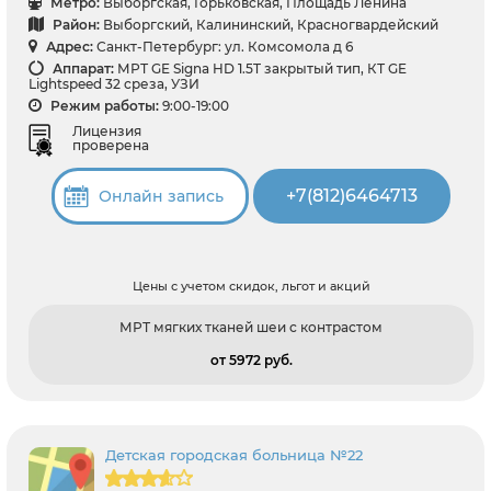
Метро:
Выборгская, Горьковская, Площадь Ленина
Район:
Выборгский, Калининский, Красногвардейский
Адрес:
Санкт-Петербург: ул. Комсомола д 6
Аппарат:
МРТ GE Signa HD 1.5T закрытый тип, КТ GE
Lightspeed 32 среза, УЗИ
Режим работы:
9:00-19:00
Лицензия
проверена
+7(812)6464713
Онлайн запись
Цены с учетом скидок, льгот и акций
МРТ мягких тканей шеи с контрастом
от 5972 pуб.
Детская городская больница №22