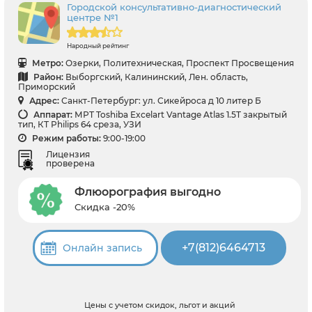
Городской консультативно-диагностический
центре №1
Народный рейтинг
Метро:
Озерки, Политехническая, Проспект Просвещения
Район:
Выборгский, Калининский, Лен. область,
Приморский
Адрес:
Санкт-Петербург: ул. Сикейроса д 10 литер Б
Аппарат:
МРТ Toshiba Excelart Vantage Atlas 1.5T закрытый
тип, КТ Philips 64 среза, УЗИ
Режим работы:
9:00-19:00
Лицензия
проверена
Флюорография выгодно
Скидка -20%
+7(812)6464713
Онлайн запись
Цены с учетом скидок, льгот и акций