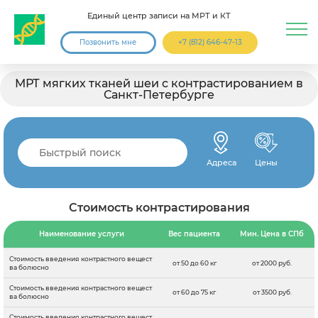
Единый центр записи на МРТ и КТ
Позвонить мне
+7 (812) 646-47-13
МРТ мягких тканей шеи с контрастированием в
Санкт-Петербурге
Адреса
Цены
Стоимость контрастирования
Наименование услуги
Вес пациента
Мин. Цена в СПб
Стоимость введения контрастного вещест
от 50 до 60 кг
от 2000 руб.
ва болюсно
Стоимость введения контрастного вещест
от 60 до 75 кг
от 3500 руб.
ва болюсно
Стоимость введения контрастного вещест