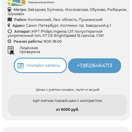
Народный рейтинг
Метро:
Звёздная, Купчино, Московская, Обухово, Рыбацкое,
Шушары
Район:
Колпинский, Лен. область, Пушкинский
Адрес:
Санкт-Петербург, Колпино: пр. Заводской д 1
Аппарат:
МРТ Philips Ingenia 1.5T полуоткрытый
укороченный тип, КТ GЕ BrightSpeed 16 срезов, УЗИ
Режим работы:
9:00-18:00
Лицензия
проверена
+7(812)6464713
Онлайн запись
Цены с учетом скидок, льгот и акций
мрт мягких тканей шеи с контрастом
от 6000 pуб.