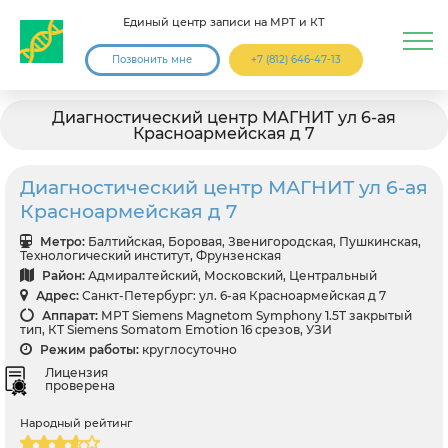
Единый центр записи на МРТ и КТ
Позвонить мне
+7 (812) 646-47-13
Диагностический центр МАГНИТ ул 6-ая
Красноармейская д 7
Диагностический центр МАГНИТ ул 6-ая
Красноармейская д 7
Метро:
Балтийская, Боровая, Звенигородская, Пушкинская,
Технологический институт, Фрунзенская
Район:
Адмиралтейский, Московский, Центральный
Адрес:
Санкт-Петербург: ул. 6-ая Красноармейская д 7
Аппарат:
МРТ Siemens Magnetom Symphony 1.5T закрытый
тип, КТ Siemens Somatom Emotion 16 срезов, УЗИ
Режим работы:
круглосуточно
Лицензия
проверена
Народный рейтинг