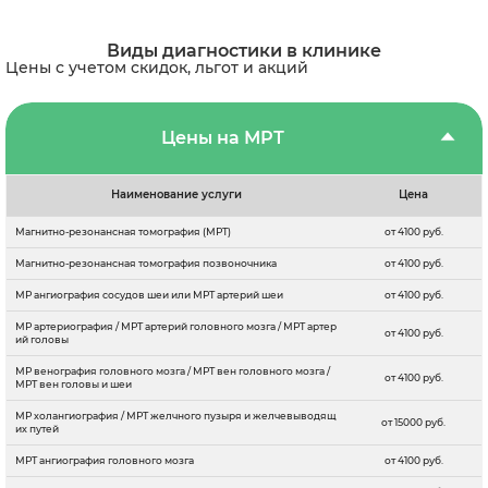
Виды диагностики в клинике
Цены с учетом скидок, льгот и акций
Цены на МРТ
Наименование услуги
Цена
Магнитно-резонансная томография (МРТ)
от 4100 руб.
Магнитно-резонансная томография позвоночника
от 4100 руб.
МР ангиография сосудов шеи или МРТ артерий шеи
от 4100 руб.
МР артериография / МРТ артерий головного мозга / МРТ артер
от 4100 руб.
ий головы
МР венография головного мозга / МРТ вен головного мозга /
от 4100 руб.
МРТ вен головы и шеи
МР холангиография / МРТ желчного пузыря и желчевыводящ
от 15000 руб.
их путей
МРТ ангиография головного мозга
от 4100 руб.