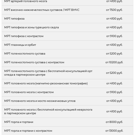
МРТ артерий головного мозга
от 4100 руб.
МРТ височно-нижнечелюстных суставов / МРТ ВНЧС
от 7500 руб.
МРТ гипофиза
от 4100 руб.
МРТ гипофиза и зоны турецкого седла
от 4100 руб.
МРТ гипофиза с контрастом
от 9100 руб.
МРТ глазницы и орбит
от 4100 руб.
МРТ голеностопного сустава
от 5200 руб.
МРТ голеностопного сустава с контрастом
от 10200 руб.
МРТ голеностопного сустава с бесплатной консультацией орт
от 5200 руб.
опеда в партнерском центре
МРТ головного мозга (магнитно-резонансная томография)
от 4100 руб.
МРТ головного мозга c контрастом
от 9100 руб.
МРТ головного мозга и мосто-мозжечковых углов
от 4100 руб.
МРТ головного мозга с бесплатной консультацией невролога
от 4100 руб.
в партнерском центре
МРТ горла и гортани
от 8000 руб.
МРТ горла и гортани с контрастом
от 13000 руб.