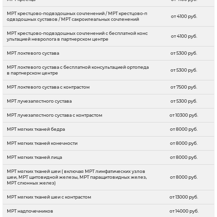
МРТ крестцово-подвздошных сочленений / МРТ крестцово-п
от 4100 руб.
одвздошных суставов / МРТ сакроилеальных сочленений
МРТ крестцово-подвздошных сочленений с бесплатной конс
от 4100 руб.
ультацией невролога в партнерском центре
МРТ локтевого сустава
от 5300 руб.
МРТ локтевого сустава с бесплатной консультацией ортопеда
от 5300 руб.
в партнерском центре
МРТ локтевого сустава с контрастом
от 7500 руб.
МРТ лучезапястного сустава
от 5300 руб.
МРТ лучезапястного сустава с контрастом
от 10300 руб.
МРТ мягких тканей бедра
от 8000 руб.
МРТ мягких тканей конечности
от 8000 руб.
МРТ мягких тканей лица
от 8000 руб.
МРТ мягких тканей шеи ( включая МРТ лимфатических узлов
шеи, МРТ щитовидной железы, МРТ паращитовидных желез,
от 8000 руб.
МРТ слюнных желез)
МРТ мягких тканей шеи с контрастом
от 13000 руб.
МРТ надпочечников
от 14000 руб.