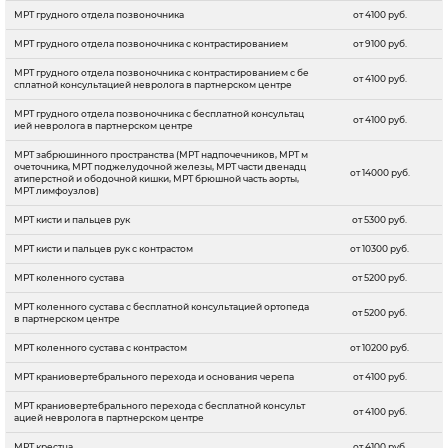
МРТ грудного отдела позвоночника
от 4100 руб.
МРТ грудного отдела позвоночника c контрастированием
от 9100 руб.
МРТ грудного отдела позвоночника c контрастированием с бе
от 4100 руб.
сплатной консультацией невролога в партнерском центре
МРТ грудного отдела позвоночника с бесплатной консультац
от 4100 руб.
ией невролога в партнерском центре
МРТ забрюшинного пространства (МРТ надпочечников, МРТ м
очеточника, МРТ поджелудочной железы, МРТ части двенадц
от 14000 руб.
атиперстной и ободочной кишки, МРТ брюшной часть аорты,
МРТ лимфоузлов)
МРТ кисти и пальцев рук
от 5300 руб.
МРТ кисти и пальцев рук с контрастом
от 10300 руб.
МРТ коленного сустава
от 5200 руб.
МРТ коленного сустава с бесплатной консультацией ортопеда
от 5200 руб.
в партнерском центре
МРТ коленного сустава с контрастом
от 10200 руб.
МРТ краниовертебрального перехода и основания черепа
от 4100 руб.
МРТ краниовертебрального перехода с бесплатной консульт
от 4100 руб.
ацией невролога в партнерском центре
МРТ крестца
от 4100 руб.