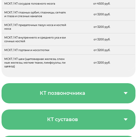
МСКТ / КТ сосудов головного мозга
от 4500 руб.
МСКТ / КТ глазных орбит, глазницы, сетчатк
от 3200 руб.
и глаза и слезных каналов
МСКТ / КТ придаточных пазух носа и костей
от 3200 руб.
носа
МСКТ / КТ внутреннего и среднего уха и ви
от 3200 руб.
сочных костей
МСКТ / КТ гортани и носоглотки
от 3200 руб.
МСКТ / КТ шеи (щитовидная железа, слюн
ные железы, мягкие ткани, лимфоузлы, пи
от 3200 руб.
щевод)
КТ позвоночника
КТ суставов