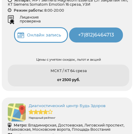
Аппарат:
МРТ Siemens Magnetom Essenza 1,5T закрытый тип,
КТ Siemens Somatom Emotion 16 среза, УЗИ
Режим работы:
8:00-20:00
Лицензия
проверена
+7(812)6464713
Онлайн запись
Цены с учетом скидок, льгот и акций
МСКТ / КТ 64 среза
от 2500 pуб.
Диагностический центр Будь Здоров
Народный рейтинг
Метро:
Владимирская, Достоевская, Лиговский проспект,
Маяковская, Московские ворота, Площадь Восстания