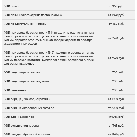
УЗИ почек
от 950 руб.
УЗИ поясничного отдела позвоночника
от 1260 руб.
УЗИ предстательной железы
от 1155 руб.
УЗИ при сроке беременности 11-14 недели по оценке антената
льного развития плода с целью выявления хромосомных ано
от 3570 руб.
малий, пороков развития, рисков задержки роста плода, пре
ждевременных родов
УЗИ при сроке беременности 19-21 недели по оценке антената
льного развития плода с целью выявления хромосомных ано
от 3570 руб.
малий пороков развития, рисков задержки роста плода, преж
девременных родов
УЗИ седалищного нерва
от 730 руб.
УЗИ седалищного нерва детям
от 730 руб.
УЗИ селезенки
от 730 руб.
УЗИ сердца (Эхокардиография)
от 1860 руб.
УЗИ сердца и коронарных сосудов
от 2200 руб.
УЗИ слюнных желез
от 1035 руб.
УЗИ сосудов (одна зона)
от 1145 руб.
УЗИ сосудов брюшной полости
от 1540 руб.