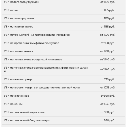
УЗИ малого таза у мужчин
от 1270 руб.
УЗИ матки
от 1155 руб.
УЗИ матки и придатков
от 1155 руб.
УЗИ матки и яичников
от 1155 руб.
УЗИ маточных труб (УЗ-гистеросальпингография)
от 1500 руб.
УЗИ межреберных лимфатических узлов
от 950 руб.
УЗИ молочных желез
от 1100 руб.
УЗИ молочных желез с оценкой имплантов
от 1540 руб.
УЗИ молочных желез с регионарными лимфатическими узлам
от 1540 руб.
и
УЗИ мочевого пузыря
от 730 руб.
УЗИ мочевого пузыря с определением остаточной мочи
от 1035 руб.
УЗИ мочеточников
от 950 руб.
УЗИ мошонки
от 1035 руб.
УЗИ мягких тканей (одна зона)
от 950 руб.
УЗИ мягких тканей бедра и ягодиц
от 950 руб.