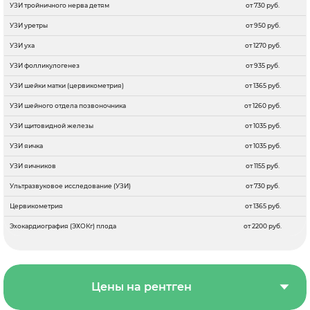
УЗИ тройничного нерва детям
от 730 руб.
УЗИ уретры
от 950 руб.
УЗИ уха
от 1270 руб.
УЗИ фолликулогенез
от 935 руб.
УЗИ шейки матки (цервикометрия)
от 1365 руб.
УЗИ шейного отдела позвоночника
от 1260 руб.
УЗИ щитовидной железы
от 1035 руб.
УЗИ яичка
от 1035 руб.
УЗИ яичников
от 1155 руб.
Ультразвуковое исследование (УЗИ)
от 730 руб.
Цервикометрия
от 1365 руб.
Эхокардиография (ЭХОКг) плода
от 2200 руб.
Цены на рентген