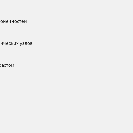
конечностей
тических узлов
растом