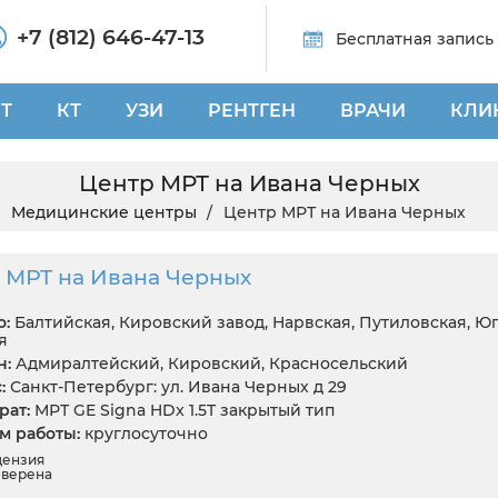
+7 (812) 646-47-13
Бесплатная запись
Т
КТ
УЗИ
РЕНТГЕН
ВРАЧИ
КЛИ
Центр МРТ на Ивана Черных
Медицинские центры
Центр МРТ на Ивана Черных
 МРТ на Ивана Черных
:
Балтийская, Кировский завод, Нарвская, Путиловская, Юг
я
н:
Адмиралтейский, Кировский, Красносельский
:
Санкт-Петербург: ул. Ивана Черных д 29
ат:
МРТ GE Signa HDx 1.5T закрытый тип
 работы:
круглосуточно
цензия
верена