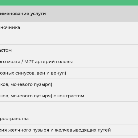
именование услуги
оночника
астом
го мозга / МРТ артерий головы
озных синусов, вен и венул)
ков, мочевого пузыря)
ков, мочевого пузыря) с контрастом
ространства
фия желчного пузыря и желчевыводящих путей