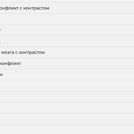
онфликт с контрастом
т
х
 мозга с контрастом
 конфликт
ем