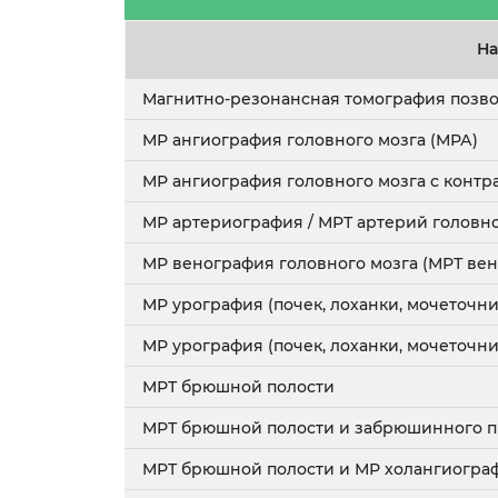
На
Магнитно-резонансная томография позв
МР ангиография головного мозга (МРА)
МР ангиография головного мозга с контр
МР артериография / МРТ артерий головно
МР венография головного мозга (МРТ вен
МР урография (почек, лоханки, мочеточни
МР урография (почек, лоханки, мочеточни
МРТ брюшной полости
МРТ брюшной полости и забрюшинного п
МРТ брюшной полости и МР холангиогра