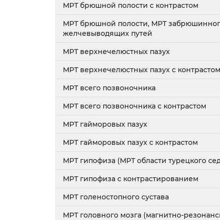
МРТ брюшной полости с контрастом
МРТ брюшной полости, МРТ забрюшинного
желчевыводящих путей
МРТ верхнечелюстных пазух
МРТ верхнечелюстных пазух с контрасто
МРТ всего позвоночника
МРТ всего позвоночника с контрастом
МРТ гайморовых пазух
МРТ гайморовых пазух с контрастом
МРТ гипофиза (МРТ области турецкого сед
МРТ гипофиза с контрастированием
МРТ голеностопного сустава
МРТ головного мозга (магнитно-резонанс