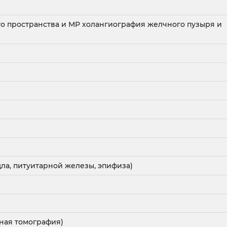
 пространства и МР холангиография желчного пузыря и
м
ла, питуитарной железы, эпифиза)
ная томография)