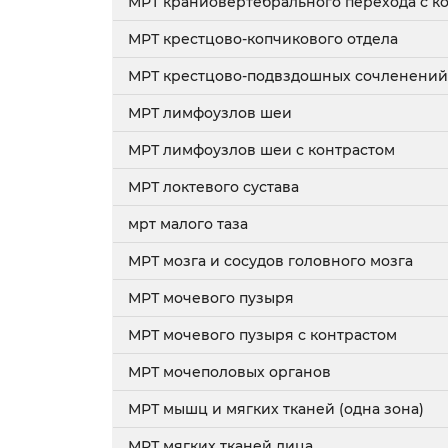
МРТ краниовертебрального перехода с к
МРТ крестцово-копчикового отдела
МРТ крестцово-подвздошных сочленений 
МРТ лимфоузлов шеи
МРТ лимфоузлов шеи с контрастом
МРТ локтевого сустава
мрт малого таза
МРТ мозга и сосудов головного мозга
МРТ мочевого пузыря
МРТ мочевого пузыря с контрастом
МРТ мочеполовых органов
МРТ мышц и мягких тканей (одна зона)
МРТ мягких тканей лица