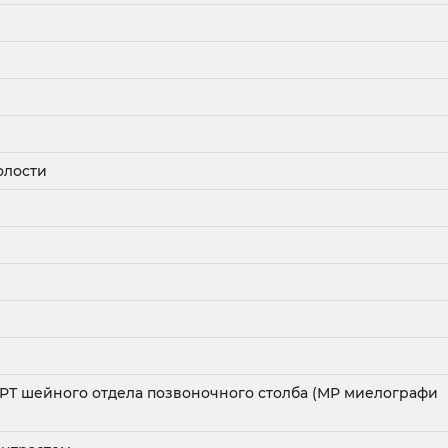
олости
РТ шейного отдела позвоночного столба (МР миелографи