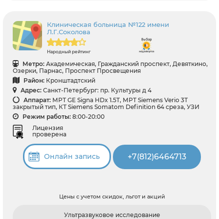
Клиническая больница №122 имени
Л.Г.Соколова
Народный рейтинг
Метро:
Академическая, Гражданский проспект, Девяткино,
Озерки, Парнас, Проспект Просвещения
Район:
Кронштадтский
Адрес:
Санкт-Петербург: пр. Культуры д 4
Аппарат:
МРТ GE Signa HDx 1.5T, МРТ Siemens Verio 3Т
закрытый тип, КТ Siemens Somatom Definition 64 среза, УЗИ
Режим работы:
8:00-20:00
Лицензия
проверена
+7(812)6464713
Онлайн запись
Цены с учетом скидок, льгот и акций
Ультразвуковое исследование