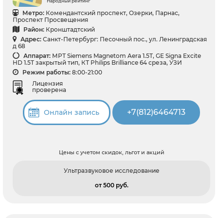
Народный рейтинг
Метро:
Комендантский проспект, Озерки, Парнас,
Проспект Просвещения
Район:
Кронштадтский
Адрес:
Санкт-Петербург: Песочный пос., ул. Ленинградская
д 68
Аппарат:
МРТ Siemens Magnetom Aera 1.5T, GE Signa Excite
HD 1.5T закрытый тип, КТ Philips Brilliance 64 среза, УЗИ
Режим работы:
8:00-21:00
Лицензия
проверена
+7(812)6464713
Онлайн запись
Цены с учетом скидок, льгот и акций
Ультразвуковое исследование
от 500 pуб.