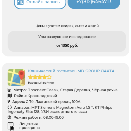
+7(812)6464713
Онлайн запись
Цены с учетом скидок, льгот и акций
Ультразвуковое исследование
от 1350 pуб.
Клинический госпиталь MD GROUP ЛАХТА
Народный рейтинг
Метро:
Проспект Славы, Старая Деревня, Чёрная речка
Район:
Кронштадтский
Адрес:
СПб, Лахтинский просп., 100А
Аппарат:
МРТ Siemens Magnetom Aero 1.5 Т, КТ Philips
Ingenuity Elite 128, УЗИ экспертного класса
Режим работы:
08:00-19:00
Лицензия
проверена