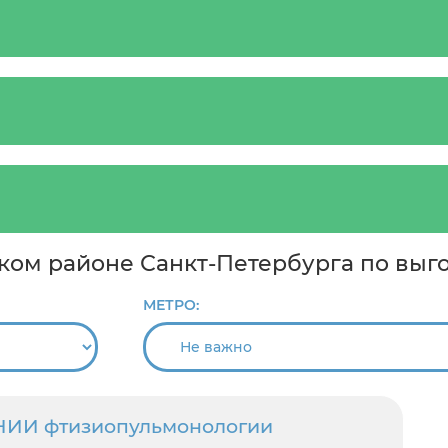
ском районе Санкт-Петербурга по выг
МЕТРО:
 НИИ фтизиопульмонологии