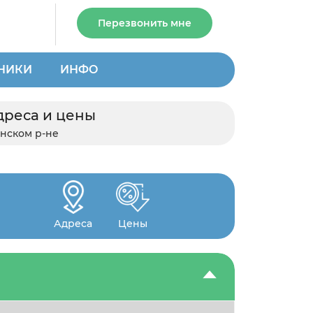
Перезвонить мне
НИКИ
ИНФО
дреса и цены
нском р-не
Адреса
Цены