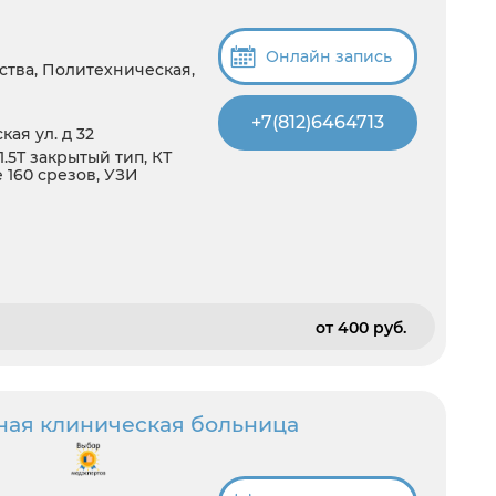
Онлайн запись
тва, Политехническая,
+7(812)6464713
ая ул. д 32
1.5T закрытый тип, КТ
e 160 срезов, УЗИ
от 400 pуб.
ная клиническая больница