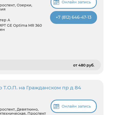
Онлайн запись
роспект, Озерки,
ния
+7 (812) 646-47-13
итер А
 МРТ GE Optima MR 360
ген
от 480 pуб.
 Т.О.П. на Гражданском пр д 84
Онлайн запись
роспект, Девяткино,
итехническая, Проспект