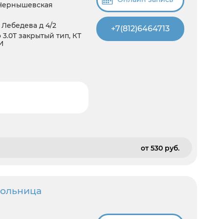
 Чернышевская
 Лебедева д 4/2
+7(812)6464713
3.0T закрытый тип, КТ
И
от 530 pуб.
больница