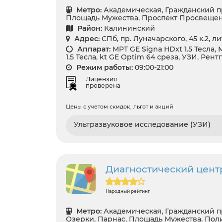
Метро:
Академическая, Гражданский п
Площадь Мужества, Проспект Просвеще
Район:
Калининский
Адрес:
СПб, пр. Луначарского, 45 к.2, л
Аппарат:
МРТ GE Signa HDxt 1.5 Тесла,
1.5 Тесла, kt GE Optim 64 среза, УЗИ, Рент
Режим работы:
09:00-21:00
Лицензия
проверена
Цены с учетом скидок, льгот и акций
Ультразвуковое исследование (УЗИ)
Диагностический центр
Народный рейтинг
Метро:
Академическая, Гражданский п
Озерки, Парнас, Площадь Мужества, Пол