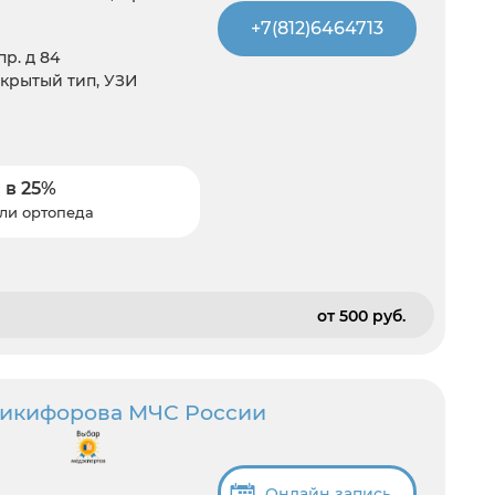
+7(812)6464713
р. д 84
ткрытый тип, УЗИ
 в 25%
ли ортопеда
от 500 pуб.
Никифорова МЧС России
Онлайн запись