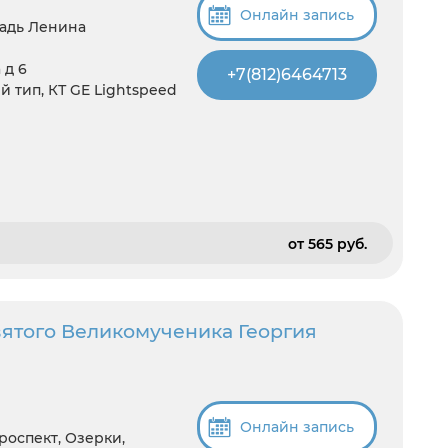
Онлайн запись
щадь Ленина
 д 6
+7(812)6464713
й тип, КТ GE Lightspeed
от 565 pуб.
вятого Великомученика Георгия
Онлайн запись
роспект, Озерки,