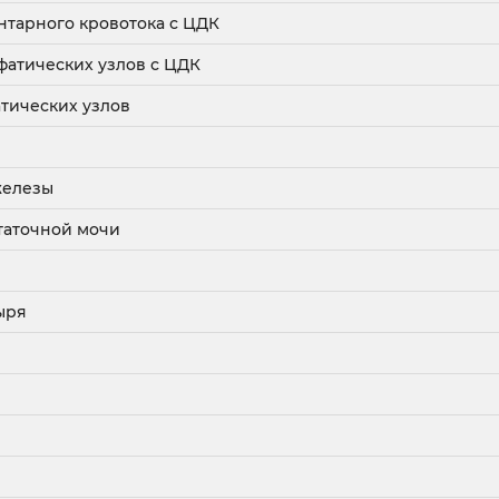
нтарного кровотока с ЦДК
атических узлов с ЦДК
тических узлов
железы
таточной мочи
ыря