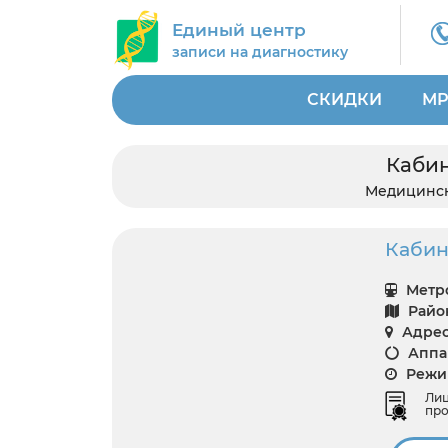
Единый центр
записи на диагностику
СКИДКИ
МР
Кабин
Медицинс
Кабине
Метро
Райо
Адрес
Аппар
Режим
Ли
про