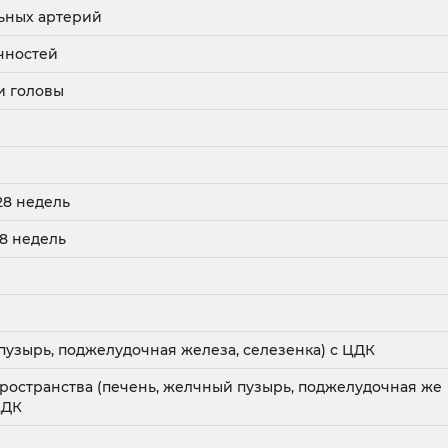
ьных артерий
чностей
и головы
28 недель
28 недель
узырь, поджелудочная железа, селезенка) с ЦДК
остранства (печень, желчный пузырь, поджелудочная же
ЦДК