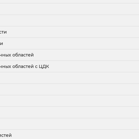
сти
ти
чных областей
чных областей с ЦДК
истей