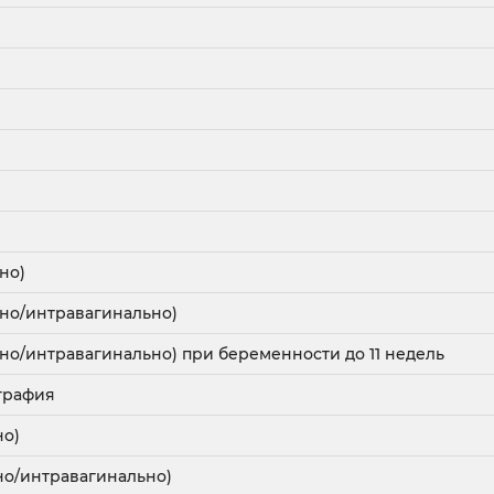
но)
ьно/интравагинально)
но/интравагинально) при беременности до 11 недель
графия
но)
но/интравагинально)