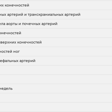
их конечностей
ных артерий и транскраниальных артерий
ла аорты и почечных артерий
онечностей
 верхних конечностей
ностей ног
цефальных артерий
 недель