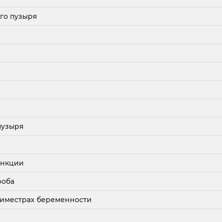
го пузыря
пузыря
ункции
роба
 триместрах беременности