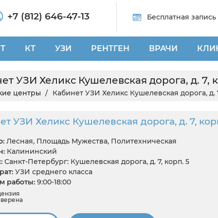
+7 (812) 646-47-13
Бесплатная запись
Т
КТ
УЗИ
РЕНТГЕН
ВРАЧИ
КЛИ
ет УЗИ Хеликс Кушелевская дорога, д. 7, к
кие центры
Кабинет УЗИ Хеликс Кушелевская дорога, д. 7
т УЗИ Хеликс Кушелевская дорога, д. 7, корп
:
Лесная, Площадь Мужества, Политехническая
н:
Калининский
:
Санкт-Петербург: Кушелевская дорога, д. 7, корп. 5
ат:
УЗИ среднего класса
 работы:
9:00-18:00
цензия
верена