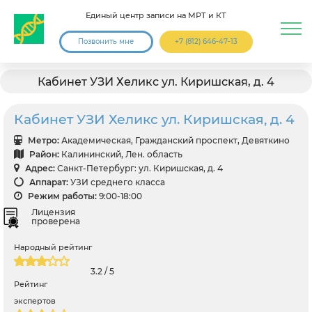
Единый центр записи на МРТ и КТ
Позвонить мне
+7 (812) 646-47-13
Кабинет УЗИ Хеликс ул. Киришская, д. 4
Кабинет УЗИ Хеликс ул. Киришская, д. 4
Метро:
Академическая, Гражданский проспект, Девяткино
Район:
Калининский, Лен. область
Адрес:
Санкт-Петербург: ул. Киришская, д. 4
Аппарат:
УЗИ среднего класса
Режим работы:
9:00-18:00
Лицензия
проверена
Народный рейтинг
3.2 / 5
Рейтинг
экспертов