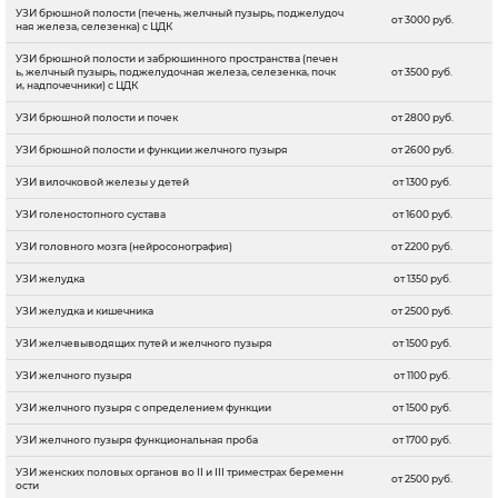
УЗИ брюшной полости (печень, желчный пузырь, поджелудоч
от 3000 руб.
ная железа, селезенка) с ЦДК
УЗИ брюшной полости и забрюшинного пространства (печен
ь, желчный пузырь, поджелудочная железа, селезенка, почк
от 3500 руб.
и, надпочечники) с ЦДК
УЗИ брюшной полости и почек
от 2800 руб.
УЗИ брюшной полости и функции желчного пузыря
от 2600 руб.
УЗИ вилочковой железы у детей
от 1300 руб.
УЗИ голеностопного сустава
от 1600 руб.
УЗИ головного мозга (нейросонография)
от 2200 руб.
УЗИ желудка
от 1350 руб.
УЗИ желудка и кишечника
от 2500 руб.
УЗИ желчевыводящих путей и желчного пузыря
от 1500 руб.
УЗИ желчного пузыря
от 1100 руб.
УЗИ желчного пузыря с определением функции
от 1500 руб.
УЗИ желчного пузыря функциональная проба
от 1700 руб.
УЗИ женских половых органов во II и III триместрах беременн
от 2500 руб.
ости