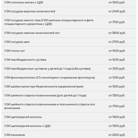
УЗИ слюнных желез с ЦДК
от 1500 руб.
УЗИ сосудов верхних конечностей
от 2400 руб.
УЗИ сосудов малого таза (УЗИ маточно-плацентарного и фето
от 1700 руб.
плацентарного кровотока с ЦДК)
УЗИ сосудов нижних конечностей ног
от 3800 руб.
УЗИ сосудов шеи
от 2700 руб.
УЗИ стопы ног
от 1600 руб.
УЗИ тазобедренного сустава
от 1600 руб.
УЗИ тазобедренных суставов у детей до 1 года (оба сустава)
от 2100 руб.
УЗИ фолликулогенез (УЗ-мониторинг созревания фолликула)
от 1200 руб.
УЗИ шейки матки при беременности (цервикометрия)
от 1500 руб.
УЗИ шейного отдела позвоночника (для детей до 1 года)
от 1300 руб.
УЗИ шейного отдела позвоночника и поясничного отдела поз
от 1700 руб.
воночника
УЗИ щитовидной железы
от 1900 руб.
УЗИ щитовидной железы с ЦДК
от 1900 руб.
УЗИ яичников
от 2200 руб.