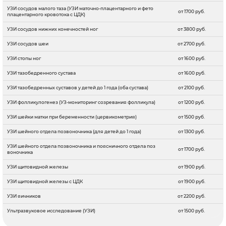
УЗИ сосудов малого таза (УЗИ маточно-плацентарного и фето
от 1700 руб.
плацентарного кровотока с ЦДК)
УЗИ сосудов нижних конечностей ног
от 3800 руб.
УЗИ сосудов шеи
от 2700 руб.
УЗИ стопы ног
от 1600 руб.
УЗИ тазобедренного сустава
от 1600 руб.
УЗИ тазобедренных суставов у детей до 1 года (оба сустава)
от 2100 руб.
УЗИ фолликулогенез (УЗ-мониторинг созревания фолликула)
от 1200 руб.
УЗИ шейки матки при беременности (цервикометрия)
от 1500 руб.
УЗИ шейного отдела позвоночника (для детей до 1 года)
от 1300 руб.
УЗИ шейного отдела позвоночника и поясничного отдела поз
от 1700 руб.
воночника
УЗИ щитовидной железы
от 1900 руб.
УЗИ щитовидной железы с ЦДК
от 1900 руб.
УЗИ яичников
от 2200 руб.
Ультразвуковое исследование (УЗИ)
от 1500 руб.