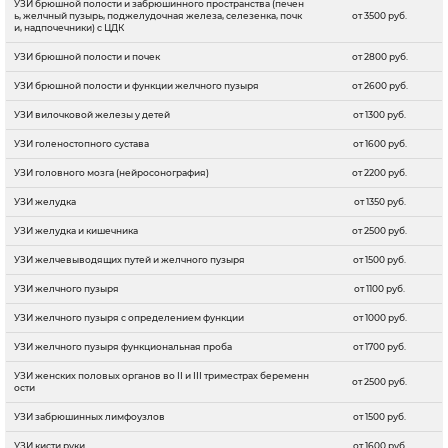
УЗИ брюшной полости и забрюшинного пространства (печен
ь, желчный пузырь, поджелудочная железа, селезенка, почк
от 3500 руб.
и, надпочечники) с ЦДК
УЗИ брюшной полости и почек
от 2800 руб.
УЗИ брюшной полости и функции желчного пузыря
от 2600 руб.
УЗИ вилочковой железы у детей
от 1300 руб.
УЗИ голеностопного сустава
от 1600 руб.
УЗИ головного мозга (нейросонография)
от 2200 руб.
УЗИ желудка
от 1350 руб.
УЗИ желудка и кишечника
от 2500 руб.
УЗИ желчевыводящих путей и желчного пузыря
от 1500 руб.
УЗИ желчного пузыря
от 1100 руб.
УЗИ желчного пузыря с определением функции
от 1000 руб.
УЗИ желчного пузыря функциональная проба
от 1700 руб.
УЗИ женских половых органов во II и III триместрах беременн
от 2500 руб.
ости
УЗИ забрюшинных лимфоузлов
от 1500 руб.
УЗИ кисти руки
от 1600 руб.