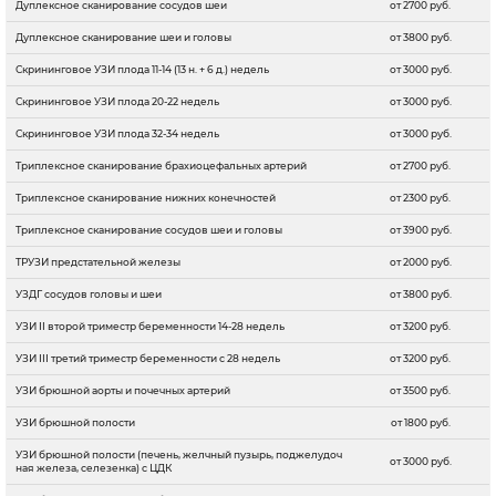
Дуплексное сканирование сосудов шеи
от 2700 руб.
Дуплексное сканирование шеи и головы
от 3800 руб.
Скрининговое УЗИ плода 11-14 (13 н. + 6 д.) недель
от 3000 руб.
Скрининговое УЗИ плода 20-22 недель
от 3000 руб.
Скрининговое УЗИ плода 32-34 недель
от 3000 руб.
Триплексное сканирование брахиоцефальных артерий
от 2700 руб.
Триплексное сканирование нижних конечностей
от 2300 руб.
Триплексное сканирование сосудов шеи и головы
от 3900 руб.
ТРУЗИ предстательной железы
от 2000 руб.
УЗДГ сосудов головы и шеи
от 3800 руб.
УЗИ II второй триместр беременности 14-28 недель
от 3200 руб.
УЗИ III третий триместр беременности с 28 недель
от 3200 руб.
УЗИ брюшной аорты и почечных артерий
от 3500 руб.
УЗИ брюшной полости
от 1800 руб.
УЗИ брюшной полости (печень, желчный пузырь, поджелудоч
от 3000 руб.
ная железа, селезенка) с ЦДК