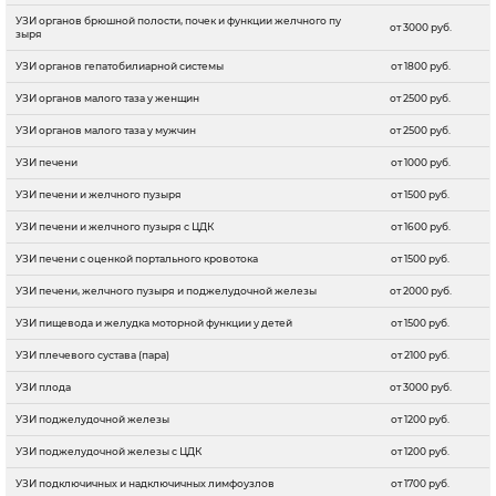
УЗИ органов брюшной полости, почек и функции желчного пу
от 3000 руб.
зыря
УЗИ органов гепатобилиарной системы
от 1800 руб.
УЗИ органов малого таза у женщин
от 2500 руб.
УЗИ органов малого таза у мужчин
от 2500 руб.
УЗИ печени
от 1000 руб.
УЗИ печени и желчного пузыря
от 1500 руб.
УЗИ печени и желчного пузыря с ЦДК
от 1600 руб.
УЗИ печени с оценкой портального кровотока
от 1500 руб.
УЗИ печени, желчного пузыря и поджелудочной железы
от 2000 руб.
УЗИ пищевода и желудка моторной функции у детей
от 1500 руб.
УЗИ плечевого сустава (пара)
от 2100 руб.
УЗИ плода
от 3000 руб.
УЗИ поджелудочной железы
от 1200 руб.
УЗИ поджелудочной железы с ЦДК
от 1200 руб.
УЗИ подключичных и надключичных лимфоузлов
от 1700 руб.