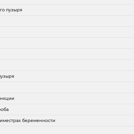
го пузыря
пузыря
ункции
роба
 триместрах беременности