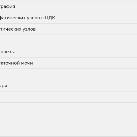
графия
атических узлов с ЦДК
тических узлов
железы
таточной мочи
ыря