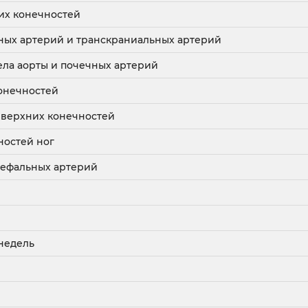
их конечностей
ных артерий и транскраниальных артерий
ла аорты и почечных артерий
онечностей
 верхних конечностей
ностей ног
цефальных артерий
 недель