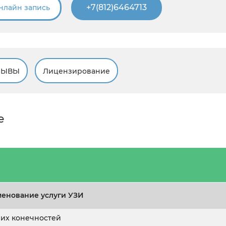
+7(812)6464713
нлайн запись
ЗЫВЫ
Лицензирование
е
енование услуги УЗИ
их конечностей