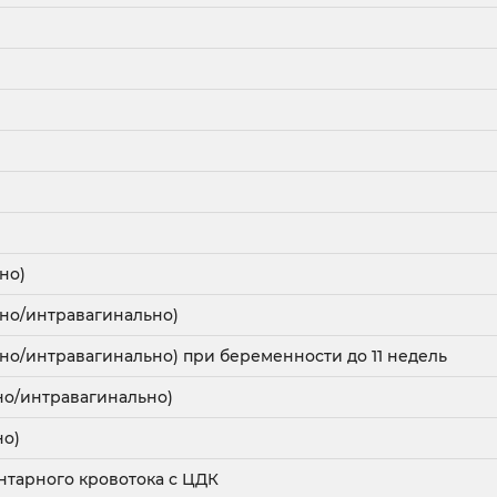
но)
ьно/интравагинально)
но/интравагинально) при беременности до 11 недель
но/интравагинально)
но)
нтарного кровотока с ЦДК