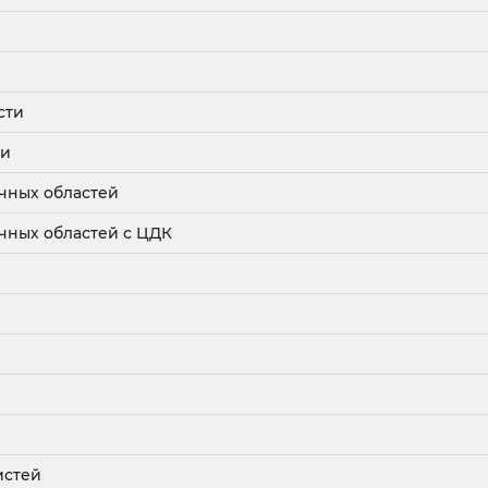
сти
ти
чных областей
чных областей с ЦДК
истей