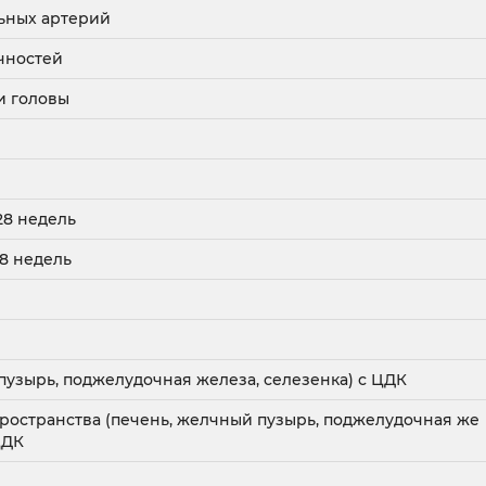
ьных артерий
чностей
и головы
28 недель
28 недель
узырь, поджелудочная железа, селезенка) с ЦДК
остранства (печень, желчный пузырь, поджелудочная же
ЦДК