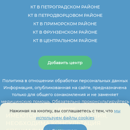
КТ В ПЕТРОГРАДСКОМ РАЙОНЕ
КТ В ПЕТРОДВОРЦОВОМ РАЙОНЕ
КТ В ПРИМОРСКОМ РАЙОНЕ
КТ В ФРУНЗЕНСКОМ РАЙОНЕ
КТ В ЦЕНТРАЛЬНОМ РАЙОНЕ
Добавить центр
Политика в отношении обработки персональных данных
Информация, опубликованная на сайте, предназначена
только для общего ознакомления и не заменяет
медицинскую помощь. Обязательно проконсультируйтесь
с врачом!
Нажимая на кнопку, вы соглашаетесь с тем, что
мы
ИМЕЮТСЯ ПРОТИВОПОКАЗАНИЯ,
используем файлы cookies
НЕОБХОДИМА КОНСУЛЬТАЦИЯ