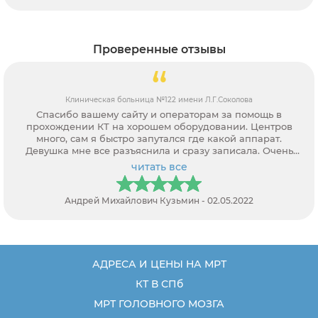
Проверенные отзывы
околова
Лужская межрайонная больница
за помощь в
Записался через вашу служба на КТ п
нии. Центров
крестцового отдела позвоночника. Спа
ой аппарат.
сотрудникам, рассказали мне разни
писала. Очень
диагностика мрт и кт. Оказалось, что мрт мн
кардиостимулятора. Спасибо за по
читать все
5.2022
Алевтина Николаевна - 18.01.2021
АДРЕСА И ЦЕНЫ НА МРТ
КТ В СПб
МРТ ГОЛОВНОГО МОЗГА