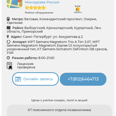
Минздрава России
Рейтинг оборудования
Метро:
Беговая, Комендантский проспект, Озерки,
Удельная
Район:
Выборгский, Кронштадтский, Курортный, Лен.
область, Приморский
Адрес:
Санкт-Петербург: ул. Аккуратова д 2
Аппарат:
МРТ Siemens Magnetom Trio A Tim 3.0Т, МРТ
Siemens Magnetom Magnetom Espree 1,5 полуоткрытый
укороченный тип, КТ Siemens Somatom Definition 128 срезов,
УЗИ
Режим работы:
8:00-21:00
Лицензия
проверена
+7(812)6464713
Онлайн запись
Цены с учетом скидок, льгот и акций
КТ поясничного отдела позвоночника