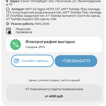
Адрес:
Санкт-Петербург: пос. Песочный, ул. Ленинградская
д 70
Аппарат:
МРТ GE Signa HDTX 1.5T, МРТ Toshiba Titan Vantage
1.5T полуоткрытый укороченный тип, МРТ Toshiba Titan Vantage
3T (Toshiba) закрытый тип, КТ Toshiba Somatom Zoom 64 среза,
КТ Toshiba Aquilon 320 среза, УЗИ
Режим работы:
9:00-21:00
Лицензия
проверена
Флюорография выгодно
Скидка-20%
+7(812)6464713
Онлайн запись
Цены с учетом скидок, льгот и акций
КТ поясничного отдела позвоночника
от 4000 pуб.