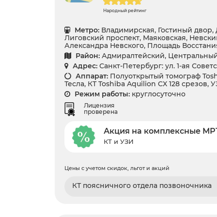
Народный рейтинг
Метро:
Владимирская, Гостиный двор, 
Лиговский проспект, Маяковская, Невски
Александра Невского, Площадь Восстани
Район:
Адмиралтейский, Центральны
Адрес:
Санкт-Петербург: ул. 1-ая Совет
Аппарат:
Полуоткрытый томограф Toshib
Тесла, КТ Toshiba Aquilion CX 128 срезов, 
Режим работы:
круглосуточно
Лицензия
проверена
Акция на комплексные МР
КТ и УЗИ
Цены с учетом скидок, льгот и акций
КТ поясничного отдела позвоночника