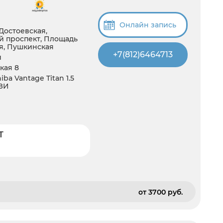
Онлайн запись
Достоевская,
й проспект, Площадь
я, Пушкинская
+7(812)6464713
й
ская 8
a Vantage Titan 1.5
УЗИ
Т
от 3700 pуб.