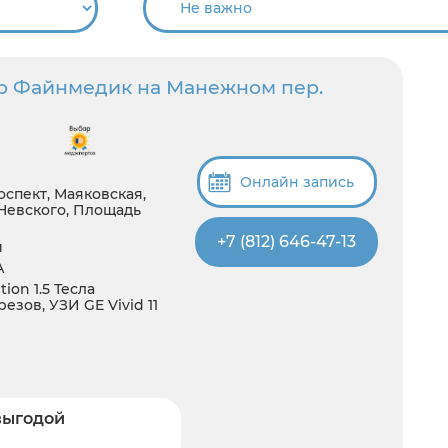
р Файнмедик на Манежном пер.
Онлайн запись
спект, Маяковская,
Невского, Площадь
+7 (812) 646-47-13
й
А
ion 1.5 Тесла
езов, УЗИ GE Vivid 11
выгодой