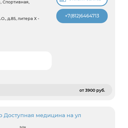
, Спортивная,
+7(812)6464713
., д.85, литера Х -
от 3900 pуб.
р Доступная медицина на ул