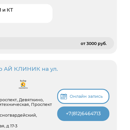
 и КТ
от 3000 pуб.
р АЙ КЛИНИК на ул.
Онлайн запись
роспект, Девяткино,
итехническая, Проспект
+7(812)6464713
сногвардейский,
, д 17-3