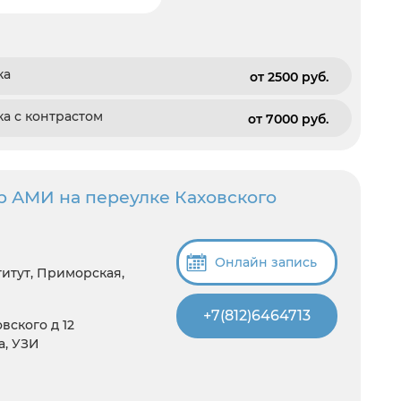
ка
от 2500 pуб.
а с контрастом
от 7000 pуб.
р АМИ на переулке Каховского
Онлайн запись
итут, Приморская,
+7(812)6464713
вского д 12
а, УЗИ