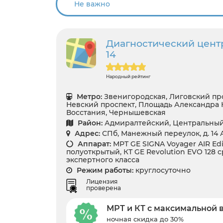
Диагностический цент
14
Народный рейтинг
Метро:
Звенигородская, Лиговский про
Невский проспект, Площадь Александра 
Восстания, Чернышевская
Район:
Адмиралтейский, Центральны
Адрес:
СПб, Манежный переулок, д. 14 
Аппарат:
МРТ GE SIGNA Voyager AIR Edit
полуоткрытый, КТ GE Revolution EVO 128 ср
экспертного класса
Режим работы:
круглосуточно
Лицензия
проверена
МРТ и КТ с максимальной 
ночная скидка до 30%