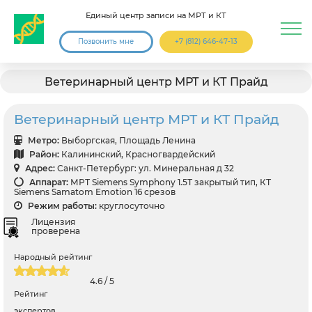
Единый центр записи на МРТ и КТ
Позвонить мне
+7 (812) 646-47-13
Ветеринарный центр МРТ и КТ Прайд
Ветеринарный центр МРТ и КТ Прайд
Метро:
Выборгская, Площадь Ленина
Район:
Калининский, Красногвардейский
Адрес:
Санкт-Петербург: ул. Минеральная д 32
Аппарат:
МРТ Siemens Symphony 1.5Т закрытый тип, КТ
Siemens Samatom Emotion 16 срезов
Режим работы:
круглосуточно
Лицензия
проверена
Народный рейтинг
4.6 / 5
Рейтинг
экспертов