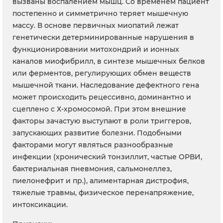
вызваны воспалением мышц. Со временем пациент
постепенно и симметрично теряет мышечную
массу. В основе первичных миопатий лежат
генетически детерминированные нарушения в
функционировании митохондрий и ионных
каналов миофибрилл, в синтезе мышечных белков
или ферментов, регулирующих обмен веществ
мышечной ткани. Наследование дефектного гена
может происходить рецессивно, доминантно и
сцеплено с Х-хромосомой. При этом внешние
факторы зачастую выступают в роли триггеров,
запускающих развитие болезни. Подобными
факторами могут являться разнообразные
инфекции (хронический тонзиллит, частые ОРВИ,
бактериальная пневмония, сальмонеллез,
пиелонефрит и пр.), алиментарная дистрофия,
тяжелые травмы, физическое перенапряжение,
интоксикации.