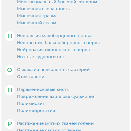
Миофасциальный болевой синдром
Мышечная скованность
Мышечная травма
Мышечный спазм
Н
Невралгия малоберцового нерва
Невропатия большеберцового нерва
Нейропатия икроножного нерва
Ночные судороги ног
О
Окклюзия подколенных артерий
Отек голени
П
Параменисковые кисты
Повреждение ахиллова сухожилия
Полимиозит
Полинейропатия
Р
Растяжение мягких тканей голени
Растяжение связок лодыжки