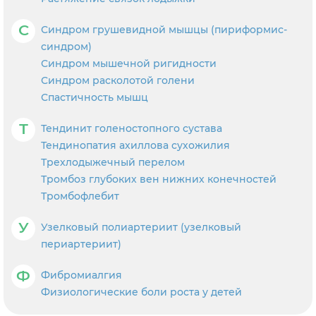
С
Синдром грушевидной мышцы (пириформис-
синдром)
Синдром мышечной ригидности
Синдром расколотой голени
Спастичность мышц
Т
Тендинит голеностопного сустава
Тендинопатия ахиллова сухожилия
Трехлодыжечный перелом
Тромбоз глубоких вен нижних конечностей
Тромбофлебит
У
Узелковый полиартериит (узелковый
периартериит)
Ф
Фибромиалгия
Физиологические боли роста у детей