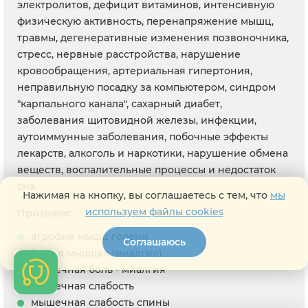
электролитов, дефицит витаминов, интенсивную
физическую активность, перенапряжение мышц,
травмы, дегенеративные изменения позвоночника,
стресс, нервные расстройства, нарушение
кровообращения, артериальная гипертония,
неправильную посадку за компьютером, синдром
"карпального канала", сахарный диабет,
заболевания щитовидной железы, инфекции,
аутоиммунные заболевания, побочные эффекты
лекарств, алкоголь и наркотики, нарушение обмена
веществ, воспалительные процессы и недостаток
сна.
Нажимая на кнопку, вы соглашаетесь с тем, что
мы
используем файлы cookies
Признаки:
атрофия мышц голени
Соглашаюсь
боль в мышцах (миалгия)
мышечная боль - миалгия
мышечная слабость
мышечная слабость спины